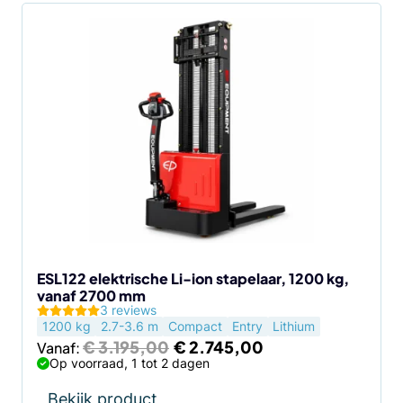
Dit
product
heeft
meerdere
variaties.
Deze
optie
kan
gekozen
worden
op
de
ESL122 elektrische Li-ion stapelaar, 1200 kg,
vanaf 2700 mm
productpagina
3 reviews
1200 kg
2.7-3.6 m
Compact
Entry
Lithium
Oorspronkelijke
Huidige
€
3.195,00
€
2.745,00
Vanaf:
prijs
prijs
Op voorraad, 1 tot 2 dagen
was:
is:
€ 3.195,00.
€ 2.745,00.
Bekijk product