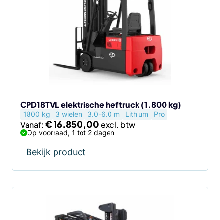
meerdere
variaties.
Deze
optie
kan
gekozen
worden
op
de
CPD18TVL elektrische heftruck (1.800 kg)
1800 kg
3 wielen
3.0-6.0 m
Lithium
Pro
productpagina
€
16.850,00
Vanaf:
Op voorraad, 1 tot 2 dagen
Bekijk product
Dit
product