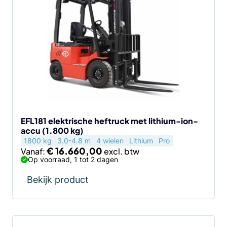
heeft
meerdere
variaties.
Deze
optie
kan
gekozen
worden
op
de
EFL181 elektrische heftruck met lithium-ion-
accu (1.800 kg)
productpagina
1800 kg
3.0-4.8 m
4 wielen
Lithium
Pro
€
16.660,00
Vanaf:
Op voorraad, 1 tot 2 dagen
Bekijk product