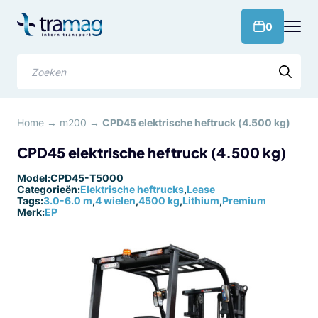
Meteen
naar
products 
0
de
content
Zoeken
Home
→
m200
→
CPD45 elektrische heftruck (4.500 kg)
CPD45 elektrische heftruck (4.500 kg)
Model:
CPD45-T5000
Categorieën:
Elektrische heftrucks
,
Lease
Tags:
3.0-6.0 m
,
4 wielen
,
4500 kg
,
Lithium
,
Premium
Merk:
EP