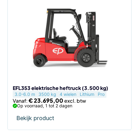
Dit
product
heeft
meerdere
variaties.
Deze
optie
kan
gekozen
worden
op
de
EFL353 elektrische heftruck (3.500 kg)
3.0-6.0 m
3500 kg
4 wielen
Lithium
Pro
productpagina
€
23.695,00
Vanaf:
Op voorraad, 1 tot 2 dagen
Bekijk product