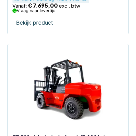
€
7.695,00
Vanaf:
Vraag naar levertijd
Bekijk product
Dit
product
heeft
meerdere
variaties.
Deze
optie
kan
gekozen
worden
op