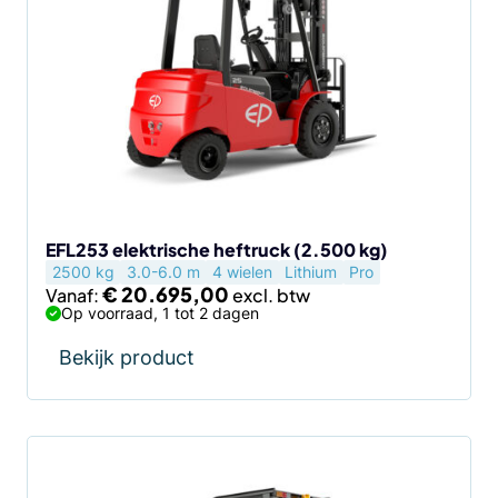
heeft
meerdere
variaties.
Deze
optie
kan
gekozen
worden
op
de
EFL253 elektrische heftruck (2.500 kg)
2500 kg
3.0-6.0 m
4 wielen
Lithium
Pro
productpagina
€
20.695,00
Vanaf:
Op voorraad, 1 tot 2 dagen
Bekijk product
Dit