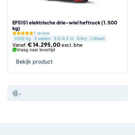
gekozen
worden
op
de
EFS151 elektrische drie-wiel heftruck (1.500
kg)
productpagina
1 review
1500 kg
3 wielen
3.0-4.5 m
Entry
Lithium
€
14.295,00
Vanaf:
Vraag naar levertijd
Bekijk product
1
2
→