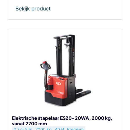
Bekijk product
Dit
product
heeft
meerdere
variaties.
Deze
optie
kan
gekozen
worden
op
de
Elektrische stapelaar ES20-20WA, 2000 kg,
vanaf 2700 mm
productpagina
2.7-5.5 m
2000 kg
AGM
Premium