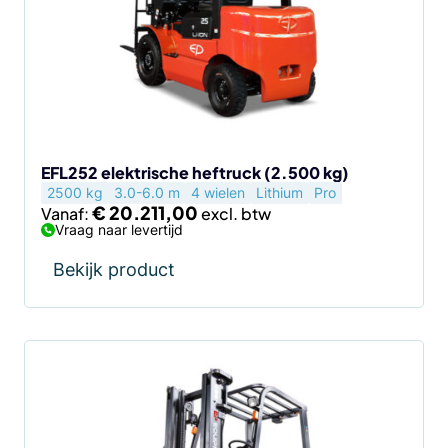
variaties.
Deze
optie
kan
gekozen
worden
op
de
EFL252 elektrische heftruck (2.500 kg)
2500 kg
3.0-6.0 m
4 wielen
Lithium
Pro
productpagina
€
20.211,00
Vanaf:
Vraag naar levertijd
Bekijk product
Dit
product
heeft