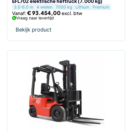
de
EFL702 elektrische heftruck (7.000 kg)
3.0-6.0 m
4 wielen
7000 kg
Lithium
Premium
productpagina
€
93.454,00
Vanaf:
Vraag naar levertijd
Bekijk product
Dit
product
heeft
meerdere
variaties.
Deze
optie
kan
gekozen
worden