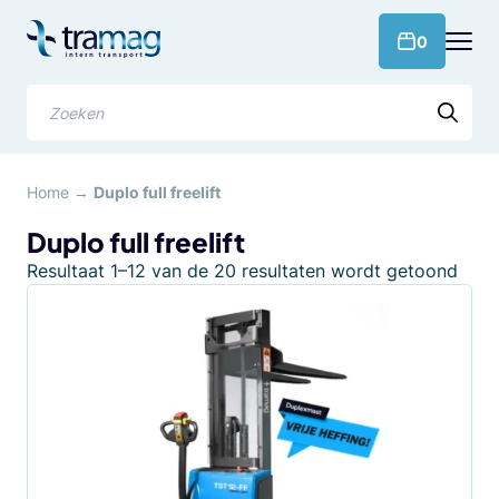
Meteen
naar
products 
0
de
content
Zoeken
Home
→
Duplo full freelift
Duplo full freelift
Geso
Resultaat 1–12 van de 20 resultaten wordt getoond
op
popul
Dit
product
heeft
meerdere
variaties.
Deze
optie