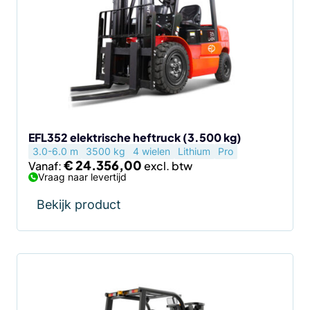
meerdere
variaties.
Deze
optie
kan
gekozen
worden
op
de
EFL352 elektrische heftruck (3.500 kg)
3.0-6.0 m
3500 kg
4 wielen
Lithium
Pro
productpagina
€
24.356,00
Vanaf:
Vraag naar levertijd
Bekijk product
Dit
product