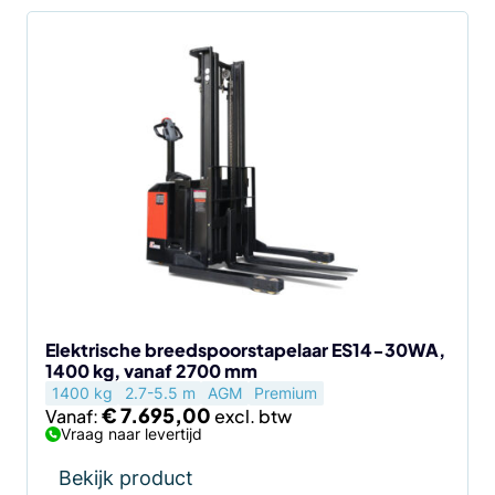
Dit
product
heeft
meerdere
variaties.
Deze
optie
kan
gekozen
worden
op
de
Elektrische breedspoorstapelaar ES14-30WA,
1400 kg, vanaf 2700 mm
productpagina
1400 kg
2.7-5.5 m
AGM
Premium
€
7.695,00
Vanaf:
Vraag naar levertijd
Bekijk product