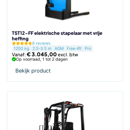
kan
gekozen
worden
op
de
TST12-FF elektrische stapelaar met vrije
heffing
productpagina
6 reviews
1200 kg
2.5-3.5 m
AGM
Free-lift
Pro
€
3.045,00
Vanaf:
Op voorraad, 1 tot 2 dagen
Bekijk product
Dit
product
heeft
meerdere