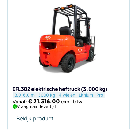
Dit
product
heeft
meerdere
variaties.
Deze
optie
kan
gekozen
worden
op
de
EFL302 elektrische heftruck (3.000 kg)
3.0-6.0 m
3000 kg
4 wielen
Lithium
Pro
productpagina
€
21.316,00
Vanaf:
Vraag naar levertijd
Bekijk product