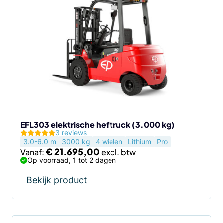
product
heeft
meerdere
variaties.
Deze
optie
kan
gekozen
worden
op
de
EFL303 elektrische heftruck (3.000 kg)
3 reviews
productpagina
3.0-6.0 m
3000 kg
4 wielen
Lithium
Pro
€
21.695,00
Vanaf:
Op voorraad, 1 tot 2 dagen
Bekijk product