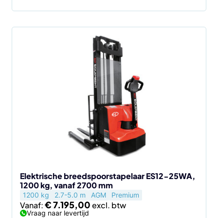
Dit
product
heeft
meerdere
variaties.
Deze
optie
kan
gekozen
worden
op
de
Elektrische breedspoorstapelaar ES12-25WA,
1200 kg, vanaf 2700 mm
productpagina
1200 kg
2.7-5.0 m
AGM
Premium
€
7.195,00
Vanaf:
Vraag naar levertijd