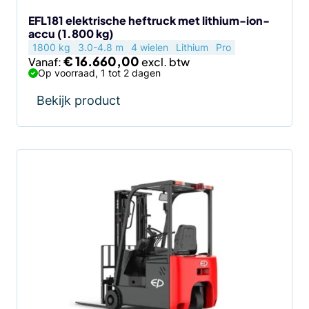
op
de
EFL181 elektrische heftruck met lithium-ion-
accu (1.800 kg)
productpagina
1800 kg
3.0-4.8 m
4 wielen
Lithium
Pro
€
16.660,00
Vanaf:
Op voorraad, 1 tot 2 dagen
Bekijk product
Dit
product
heeft
meerdere
variaties.
Deze
optie
kan