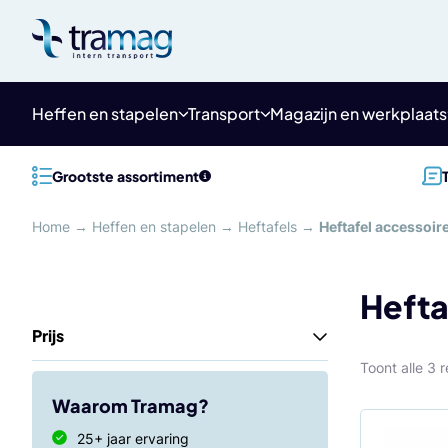
Meteen
naar
de
content
Heffen en stapelen
Transport
Magazijn en werkplaats
Grootste assortiment
Home
→
Heffen en stapelen
→
Heftafels
→
Heftafel accessoir
Hefta
Prijs
Toont alle 3 
Waarom Tramag?
25+ jaar ervaring