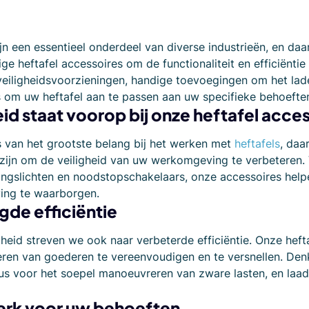
ijn een essentieel onderdeel van diverse industrieën, en d
e heftafel accessoires om de functionaliteit en efficiëntie
veiligheidsvoorzieningen, handige toevoegingen om het lad
 om uw heftafel aan te passen aan uw specifieke behoeften,
eid staat voorop bij onze heftafel acce
is van het grootste belang bij het werken met
heftafels
, daa
ijn om de veiligheid van uw werkomgeving te verbeteren. V
gslichten en noodstopschakelaars, onze accessoires helpen
ng te waarborgen.
de efficiëntie
gheid streven we ook naar verbeterde efficiëntie. Onze heft
ren van goederen te vereenvoudigen en te versnellen. Denk
us voor het soepel manoeuvreren van zware lasten, en laad
rk voor uw behoeften