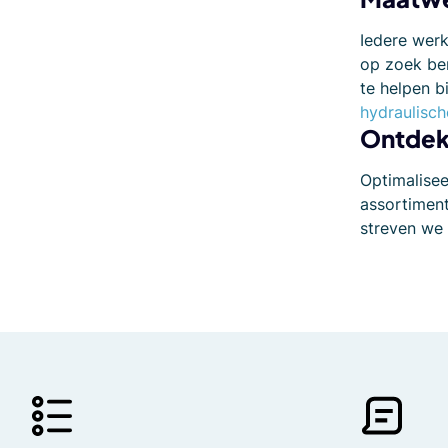
Iedere wer
op zoek ben
te helpen b
hydraulisch
Ontdek
Optimalisee
assortimen
streven we