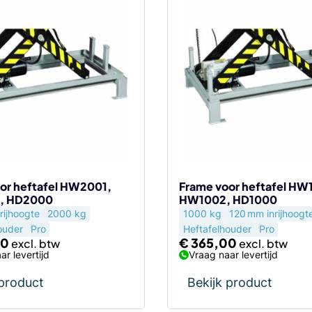
or heftafel HW2001,
Frame voor heftafel HW
, HD2000
HW1002, HD1000
rijhoogte
2000 kg
1000 kg
120 mm inrijhoogt
ouder
Pro
Heftafelhouder
Pro
00
€
365,00
ar levertijd
Vraag naar levertijd
 product
Bekijk product