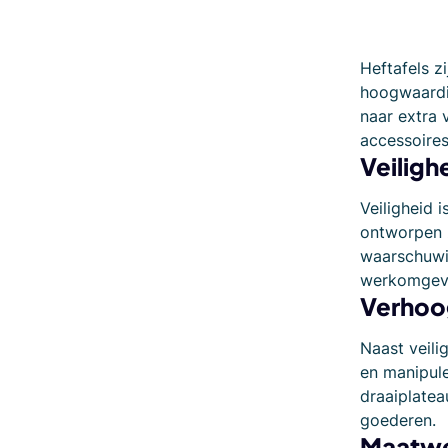
Heftafels z
hoogwaardig
naar extra 
accessoires
Veiligh
Veiligheid 
ontworpen z
waarschuwin
werkomgevi
Verhoog
Naast veili
en manipule
draaiplatea
goederen.
Maatwe