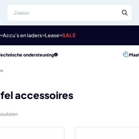
Zoeken
Accu’s en laders
Lease
SALE
Technische ondersteuning
Maa
es
fel accessoires
Gesorteerd
resultaten
op
populariteit