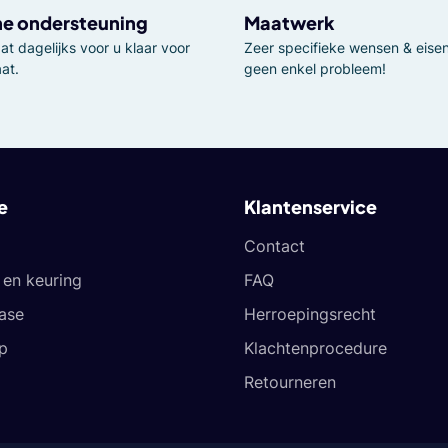
he ondersteuning
Maatwerk
t dagelijks voor u klaar voor
Zeer specifieke wensen & eisen,
at.
geen enkel probleem!
e
Klantenservice
Contact
en keuring
FAQ
ease
Herroepingsrecht
p
Klachtenprocedure
Retourneren