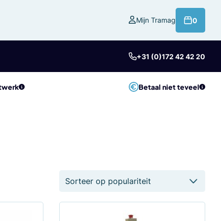
product
Mijn Tramag
0
+31 (0)172 42 42 20
twerk
Betaal niet teveel