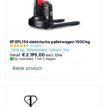
variaties.
Deze
optie
kan
gekozen
worden
op
de
EP EPL154 elektrische palletwagen 1500 kg
6 reviews
productpagina
1500 kg
Balanswielen
Lithium
Pro
€
2.195,00
Vanaf:
Op voorraad, 1 tot 2 dagen
Bekijk product