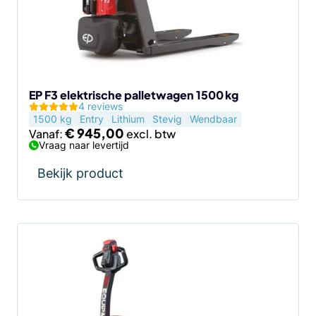
EP F3 elektrische palletwagen 1500 kg
4 reviews
1500 kg
Entry
Lithium
Stevig
Wendbaar
€
945,00
Vanaf:
Vraag naar levertijd
Bekijk product
Dit
product
heeft
meerdere