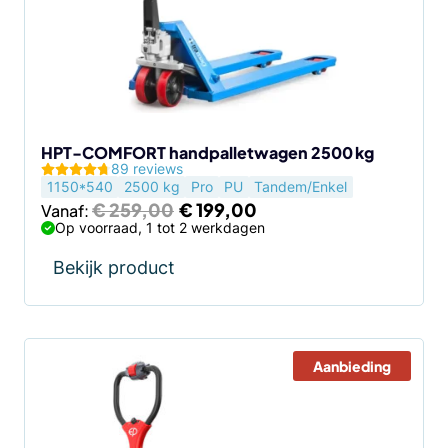
Deze
optie
kan
gekozen
worden
op
de
HPT-COMFORT handpalletwagen 2500 kg
89 reviews
productpagina
1150*540
2500 kg
Pro
PU
Tandem/Enkel
Oorspronkelijke
Huidige
€
259,00
€
199,00
Vanaf:
prijs
prijs
Op voorraad, 1 tot 2 werkdagen
was:
is:
€ 259,00.
€ 199,00.
Bekijk product
Aanbieding
Dit
product
heeft