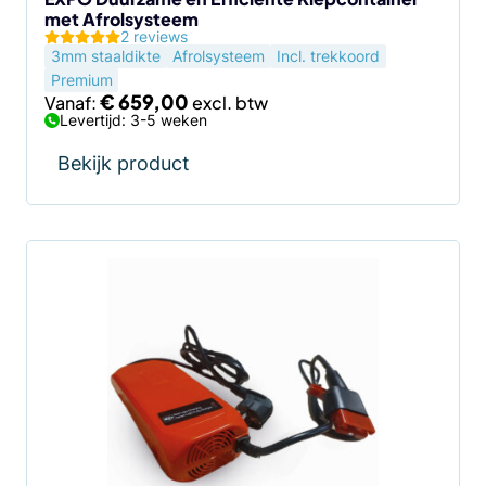
met Afrolsysteem
productpagina
2 reviews
3mm staaldikte
Afrolsysteem
Incl. trekkoord
Premium
€
659,00
Vanaf:
Levertijd: 3-5 weken
Bekijk product