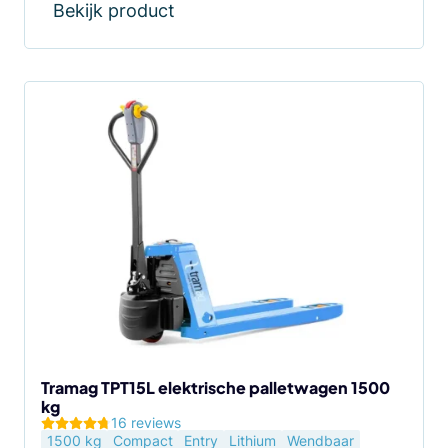
€ 1.995,00.
€ 1.995,00.
Bekijk product
Dit
product
heeft
meerdere
variaties.
Deze
optie
kan
gekozen
worden
op
de
Tramag TPT15L elektrische palletwagen 1500
kg
productpagina
16 reviews
1500 kg
Compact
Entry
Lithium
Wendbaar