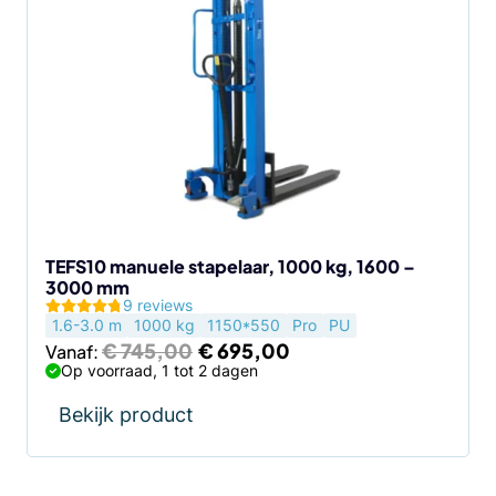
heeft
meerdere
variaties.
Deze
optie
kan
gekozen
worden
op
de
TEFS10 manuele stapelaar, 1000 kg, 1600 –
3000 mm
productpagina
9 reviews
1.6-3.0 m
1000 kg
1150*550
Pro
PU
Oorspronkelijke
Huidige
€
745,00
€
695,00
Vanaf:
prijs
prijs
Op voorraad, 1 tot 2 dagen
was:
is:
€ 745,00.
€ 695,00.
Bekijk product