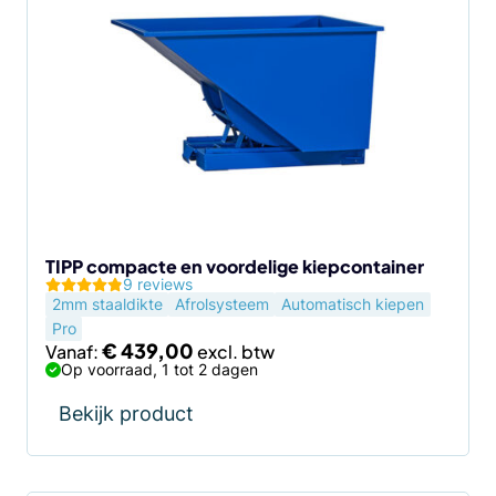
heeft
meerdere
variaties.
Deze
optie
kan
gekozen
worden
op
de
TIPP compacte en voordelige kiepcontainer
9 reviews
productpagina
2mm staaldikte
Afrolsysteem
Automatisch kiepen
Pro
€
439,00
Vanaf:
Op voorraad, 1 tot 2 dagen
Bekijk product