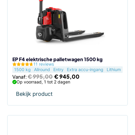
meerdere
variaties.
Deze
optie
kan
gekozen
worden
op
de
EP F4 elektrische palletwagen 1500 kg
11 reviews
productpagina
1500 kg
Allround
Entry
Extra accu-ingang
Lithium
Oorspronkelijke
Huidige
€
995,00
€
945,00
Vanaf:
prijs
prijs
Op voorraad, 1 tot 2 dagen
was:
is:
€ 995,00.
€ 945,00.
Bekijk product
Dit
product