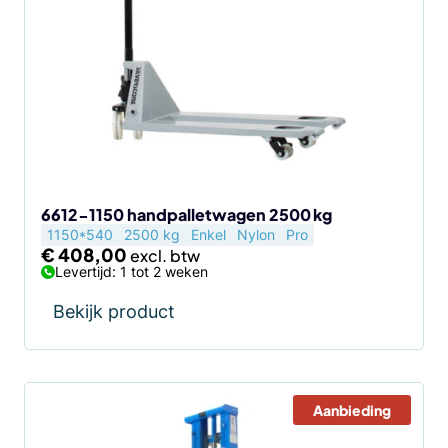
6612-1150 handpalletwagen 2500 kg
1150*540
2500 kg
Enkel
Nylon
Pro
€
408,00
Levertijd: 1 tot 2 weken
Bekijk product
Aanbieding
Dit
product