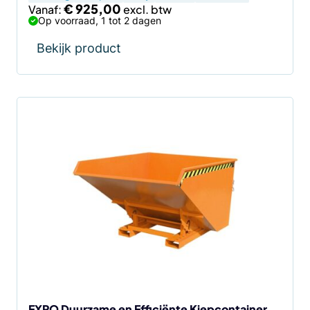
€
925,00
Vanaf:
Op voorraad, 1 tot 2 dagen
Bekijk product
Dit
product
heeft
meerdere
variaties.
Deze
optie
kan
gekozen
worden
op
de
EXPO Duurzame en Efficiënte Kiepcontainer