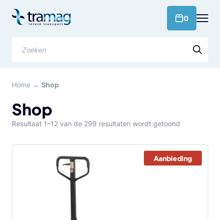
Meteen
naar
products 
0
de
content
Zoeken
Home
→
Shop
Shop
Gesorteerd
Resultaat 1–12 van de 299 resultaten wordt getoond
op
populariteit
Aanbieding
Dit
product
heeft
meerdere
variaties.