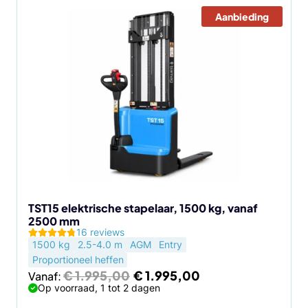
Aanbieding
Dit
product
heeft
meerdere
variaties.
Deze
optie
kan
gekozen
worden
op
de
TST15 elektrische stapelaar, 1500 kg, vanaf
2500 mm
productpagina
16 reviews
1500 kg
2.5-4.0 m
AGM
Entry
Proportioneel heffen
Oorspronkelijke
Huidige
€
1.995,00
€
1.995,00
Vanaf:
prijs
prijs
Op voorraad, 1 tot 2 dagen
was:
is: