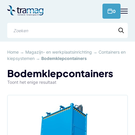
Meteen
naar
products 
0
de
content
Zoeken
Home
→
Magazijn- en werkplaatsinrichting
→
Containers en
kiepsystemen
→
Bodemklepcontainers
Bodemklepcontainers
Toont het enige resultaat
Dit
product
heeft
meerdere