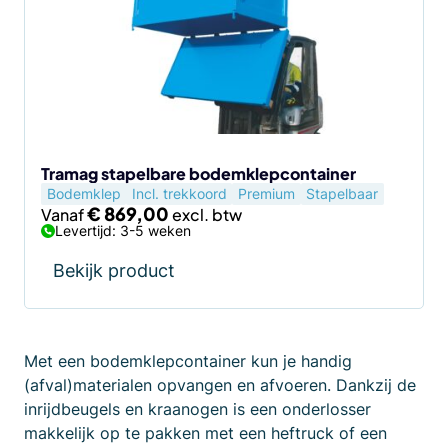
variaties.
Deze
optie
kan
gekozen
worden
op
de
Tramag stapelbare bodemklepcontainer
Bodemklep
Incl. trekkoord
Premium
Stapelbaar
productpagina
€
869,00
Vanaf
Levertijd: 3-5 weken
Bekijk product
Met een bodemklepcontainer kun je handig
(afval)materialen opvangen en afvoeren. Dankzij de
inrijdbeugels en kraanogen is een onderlosser
makkelijk op te pakken met een heftruck of een