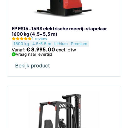
kan
gekozen
worden
op
de
EP ES16-16RS elektrische meerij-stapelaar
1600 kg (4,5-5,5 m)
productpagina
1 review
1600 kg
4.5-5.5 m
Lithium
Premium
€
8.995,00
Vanaf:
Vraag naar levertijd
Bekijk product
Dit
product
heeft
meerdere
variaties.