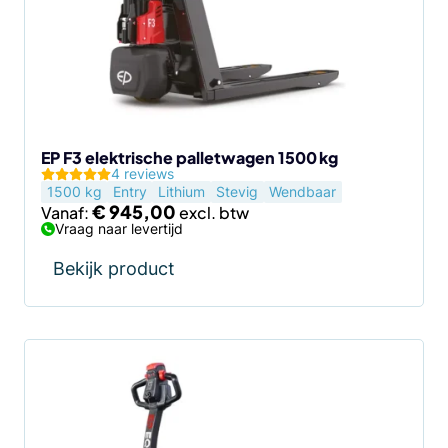
EP F3 elektrische palletwagen 1500 kg
4 reviews
1500 kg
Entry
Lithium
Stevig
Wendbaar
€
945,00
Vanaf:
Vraag naar levertijd
Bekijk product
Dit
product
heeft