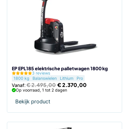
heeft
meerdere
variaties.
Deze
optie
kan
gekozen
worden
op
de
EP EPL185 elektrische palletwagen 1800 kg
3 reviews
productpagina
1800 kg
Balanswielen
Lithium
Pro
Oorspronkelijke
Huidige
€
2.495,00
€
2.370,00
Vanaf:
prijs
prijs
Op voorraad, 1 tot 2 dagen
was:
is:
€ 2.495,00.
€ 2.370,00.
Bekijk product