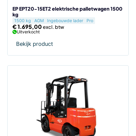
EP EPT20-15ET2 elektrische palletwagen 1500
kg
1500 kg
AGM
Ingebouwde lader
Pro
€
1.695,00
Uitverkocht
Bekijk product
Dit
product
heeft
meerdere
variaties.
Deze
optie
kan