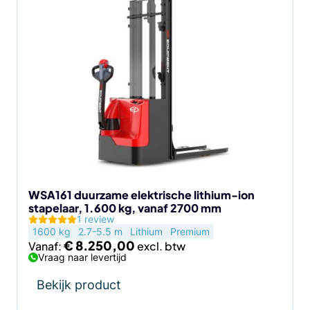
Dit
product
heeft
meerdere
variaties.
Deze
optie
kan
gekozen
worden
op
de
WSA161 duurzame elektrische lithium-ion
stapelaar, 1.600 kg, vanaf 2700 mm
productpagina
1 review
1600 kg
2.7-5.5 m
Lithium
Premium
€
8.250,00
Vanaf:
Vraag naar levertijd
Bekijk product