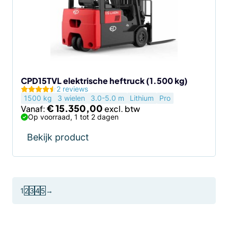
Deze
optie
kan
gekozen
worden
op
de
CPD15TVL elektrische heftruck (1.500 kg)
2 reviews
productpagina
1500 kg
3 wielen
3.0-5.0 m
Lithium
Pro
€
15.350,00
Vanaf:
Op voorraad, 1 tot 2 dagen
Bekijk product
1
2
3
4
5
→