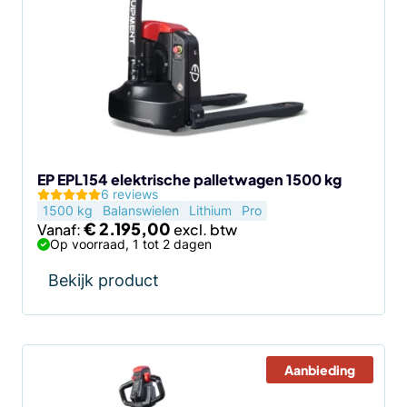
meerdere
variaties.
Deze
optie
kan
gekozen
worden
op
de
EP EPL154 elektrische palletwagen 1500 kg
6 reviews
productpagina
1500 kg
Balanswielen
Lithium
Pro
€
2.195,00
Vanaf:
Op voorraad, 1 tot 2 dagen
Bekijk product
Aanbieding
Dit
product