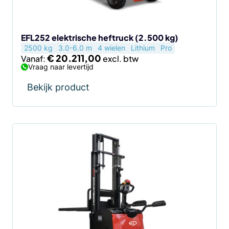
gekozen
worden
op
de
EFL252 elektrische heftruck (2.500 kg)
2500 kg
3.0-6.0 m
4 wielen
Lithium
Pro
productpagina
€
20.211,00
Vanaf:
Vraag naar levertijd
Bekijk product
Dit
product
heeft
meerdere
variaties.
Deze
optie