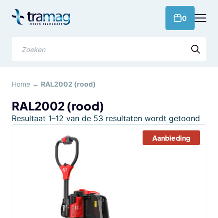
Meteen
naar
products 
0
de
content
Zoeken
Home
→
RAL2002 (rood)
RAL2002 (rood)
Geso
Resultaat 1–12 van de 53 resultaten wordt getoond
op
Aanbieding
popul
Dit
product
heeft
meerdere
variaties.
Deze
optie