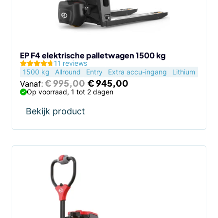
kan
gekozen
worden
op
de
EP F4 elektrische palletwagen 1500 kg
11 reviews
productpagina
1500 kg
Allround
Entry
Extra accu-ingang
Lithium
Oorspronkelijke
Huidige
€
995,00
€
945,00
Vanaf:
prijs
prijs
Op voorraad, 1 tot 2 dagen
was:
is:
€ 995,00.
€ 945,00.
Bekijk product