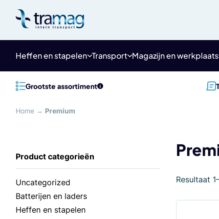
Meteen
naar
de
content
Heffen en stapelen
Transport
Magazijn en werkplaats
Grootste assortiment
Home
→
Premium
Prem
Resultaat 1
Uncategorized
Batterijen en laders
Heffen en stapelen