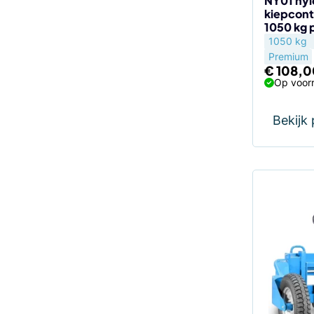
NY01 nyl
kiepcont
1050 kg 
1050 kg
Premium
€
108,0
Op voorr
Bekijk