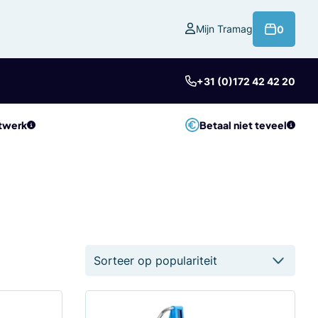
product
Mijn Tramag
0
+31 (0)172 42 42 20
twerk
Betaal niet teveel