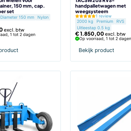
on wielen voor
TACSW20S RVS-
ainer, 150 mm, cap.
handpalletwagen met
per set
weegsysteem
1 review
Diameter 150 mm
Nylon
2000 kg
Premium
RVS
Uitleestap 0.5 kg
0
€
1.850,00
aad, 1 tot 2 dagen
Op voorraad, 1 tot 2 dage
 product
Bekijk product
Dit
product
heeft
meerdere
variaties.
Deze
optie