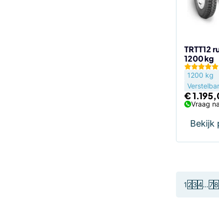
TRTT12 r
1200 kg
1200 kg
Verstelba
€
1.195
Vraag na
Bekijk
1
2
3
4
…
7
8