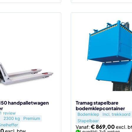
Dit
product
heeft
meerdere
variaties.
Deze
optie
kan
gekozen
worden
op
de
150 handpalletwagen
Tramag stapelbare
er
bodemklepcontainer
productpagina
1 review
Bodemklep
Incl. trekkoord
0
2300 kg
Premium
Stapelbaar
Snelheffer
€
869,00
Vanaf:
00
Levertijd: 3-5 weken