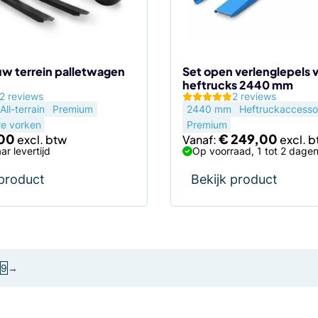
kan
gekozen
worden
op
de
uw terrein palletwagen
Set open verlenglepels 
heftrucks 2440 mm
productpagina
2 reviews
2 reviews
All-terrain
Premium
2440 mm
Heftruckaccesso
re vorken
Premium
,00
€
249,00
Vanaf:
ar levertijd
Op voorraad, 1 tot 2 dage
 product
Bekijk product
9
→