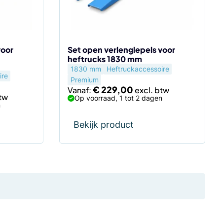
kan
gekozen
worden
op
de
voor
Set open verlenglepels voor
heftrucks 1830 mm
productpagina
1830 mm
Heftruckaccessoire
ire
Premium
€
229,00
Vanaf:
Op voorraad, 1 tot 2 dagen
n
Bekijk product