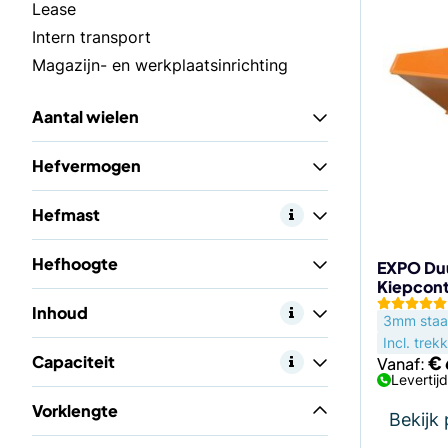
Dit
Lease
product
Intern transport
heeft
Magazijn- en werkplaatsinrichting
meerdere
variaties.
Aantal wielen
Deze
optie
Hefvermogen
kan
gekozen
Hefmast
worden
op
Hefhoogte
de
EXPO Duu
Kiepcont
productp
Inhoud
3mm staal
Incl. trek
Capaciteit
€
Vanaf:
Levertij
Vorklengte
Bekijk