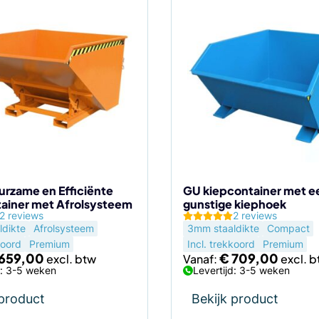
Dit
product
heeft
meerdere
variaties.
Deze
optie
kan
gekozen
worden
op
de
rzame en Efficiënte
GU kiepcontainer met e
ainer met Afrolsysteem
gunstige kiephoek
agina
productpagina
2 reviews
2 reviews
dikte
Afrolsysteem
3mm staaldikte
Compact
koord
Premium
Incl. trekkoord
Premium
659,00
€
709,00
Vanaf:
d: 3-5 weken
Levertijd: 3-5 weken
 product
Bekijk product