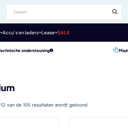
Zoeken
Accu’s en laders
Lease
SALE
Technische ondersteuning
Maa
ium
Gesorteerd
–12 van de 105 resultaten wordt getoond
op
populariteit