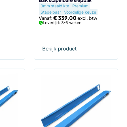
BSK stapelbare kiepbak
3mm staaldikte
Premium
productpagina
Stapelbaar
Voordelige keuze
€
339,00
Vanaf:
Levertijd: 3-5 weken
n
Bekijk product
Dit
product
heeft
meerdere
variaties.
Deze
optie