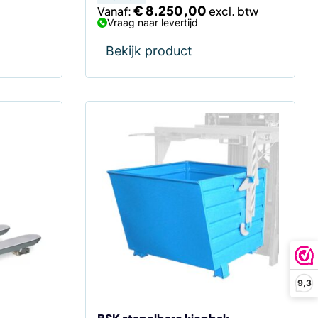
€
8.250,00
Vanaf:
Vraag naar levertijd
Bekijk product
Dit
product
heeft
meerdere
variaties.
Deze
optie
kan
gekozen
worden
9,3
op
de