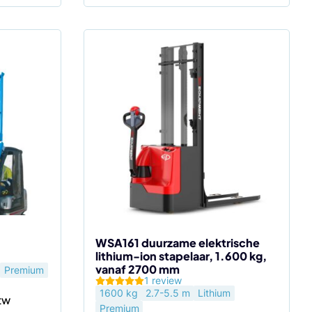
Dit
product
heeft
meerdere
variaties.
Deze
optie
kan
gekozen
worden
op
de
WSA161 duurzame elektrische
lithium-ion stapelaar, 1.600 kg,
productpagina
vanaf 2700 mm
Premium
1 review
1600 kg
2.7-5.5 m
Lithium
Premium