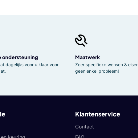
e ondersteuning
Maatwerk
t dagelijks voor u klaar voor
Zeer specifieke wensen & eisen,
at.
geen enkel probleem!
ie
Klantenservice
Contact
en keuring
FAQ