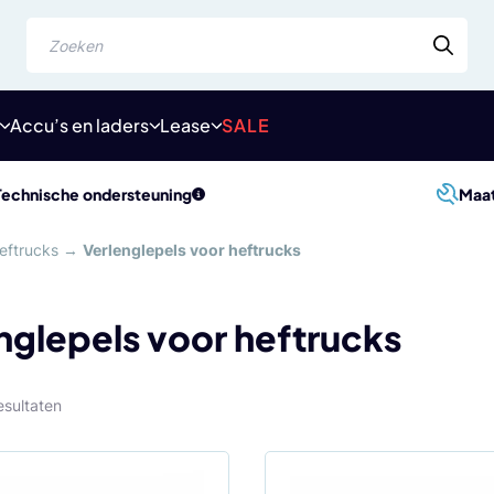
Zoeken
Accu’s en laders
Lease
SALE
Technische ondersteuning
Maa
eftrucks
→
Verlenglepels voor heftrucks
nglepels voor heftrucks
Gesorteerd
esultaten
op
populariteit