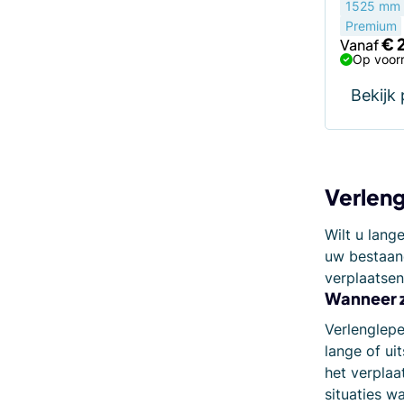
1525 mm
Premium
€
Vanaf
Op voorr
Bekijk
Verleng
Wilt u lang
uw bestaand
verplaatsen
Wanneer z
Verlenglepe
lange of ui
het verplaa
situaties wa