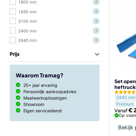
Dit
1800 mm
1
product
1830 mm
1
heeft
2100 mm
1
meerdere
variaties.
2400 mm
1
Deze
2440 mm
1
optie
kan
Prijs
gekozen
worden
op
Waarom Tramag?
de
Set open
25+ jaar ervaring
heftruc
productp
Persoonlijk aankoopadvies
2440 mm
Maatwerkoplossingen
Premium
Showroom
€
Vanaf
Eigen servicedienst
Op voorr
Bekijk