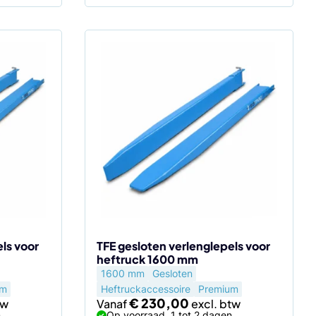
Dit
product
heeft
meerdere
variaties.
Deze
optie
kan
gekozen
worden
op
de
ls voor
TFE gesloten verlenglepels voor
heftruck 1600 mm
productpagina
1600 mm
Gesloten
um
Heftruckaccessoire
Premium
€
230,00
Vanaf
n
Op voorraad, 1 tot 2 dagen