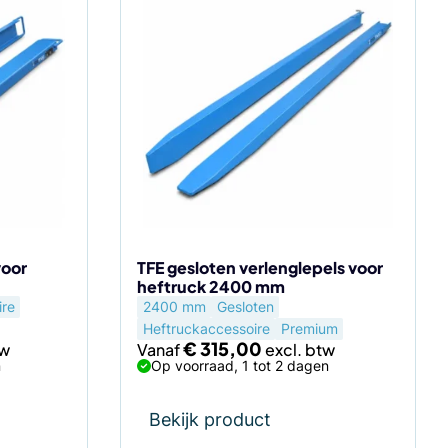
Dit
product
heeft
meerdere
variaties.
Deze
optie
kan
gekozen
worden
op
de
voor
TFE gesloten verlenglepels voor
heftruck 2400 mm
productpagina
ire
2400 mm
Gesloten
Heftruckaccessoire
Premium
€
315,00
Vanaf
n
Op voorraad, 1 tot 2 dagen
Bekijk product