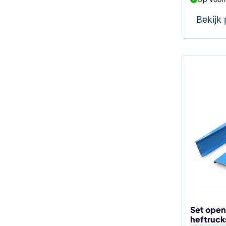
Bekijk
Dit
product
heeft
meerdere
variaties.
Deze
optie
kan
gekozen
worden
op
de
Set open
heftruck
productp