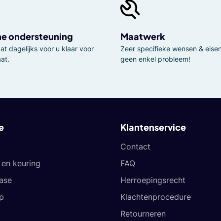
he ondersteuning
Maatwerk
t dagelijks voor u klaar voor
Zeer specifieke wensen & eisen,
at.
geen enkel probleem!
e
Klantenservice
Contact
en keuring
FAQ
ease
Herroepingsrecht
p
Klachtenprocedure
Retourneren