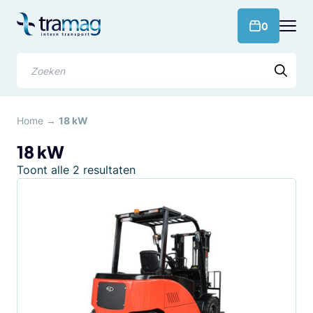
Meteen
naar
products 
0
de
content
Zoeken
Home
→
18 kW
18 kW
Gesorteerd
Toont alle 2 resultaten
op
populariteit
Dit
product
heeft
meerdere
variaties.
Deze
optie