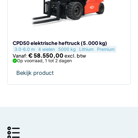
optie
kan
gekozen
worden
op
de
CPD50 elektrische heftruck (5.000 kg)
3.0-6.0 m
4 wielen
5000 kg
Lithium
Premium
productpagina
€
58.550,00
Vanaf:
Op voorraad, 1 tot 2 dagen
Bekijk product