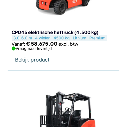
kan
gekozen
worden
op
de
CPD45 elektrische heftruck (4.500 kg)
3.0-6.0 m
4 wielen
4500 kg
Lithium
Premium
productpagina
€
58.675,00
Vanaf:
Vraag naar levertijd
Bekijk product
Dit
product
heeft
meerdere
variaties.
Deze