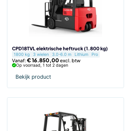
Deze
optie
kan
gekozen
worden
op
de
CPD18TVL elektrische heftruck (1.800 kg)
1800 kg
3 wielen
3.0-6.0 m
Lithium
Pro
productpagina
€
16.850,00
Vanaf:
Op voorraad, 1 tot 2 dagen
Bekijk product
Dit
product
heeft
meerdere