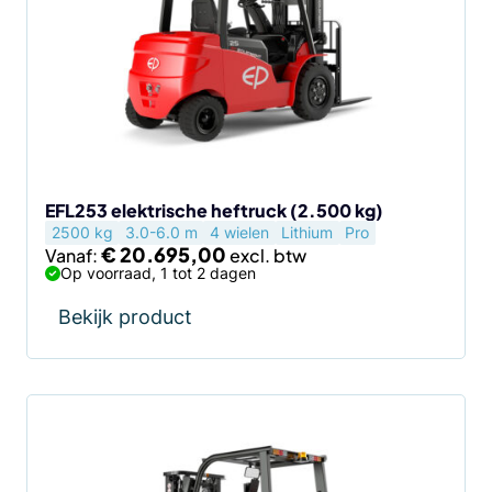
variaties.
Deze
optie
kan
gekozen
worden
op
de
EFL253 elektrische heftruck (2.500 kg)
2500 kg
3.0-6.0 m
4 wielen
Lithium
Pro
productpagina
€
20.695,00
Vanaf:
Op voorraad, 1 tot 2 dagen
Bekijk product
Dit
product