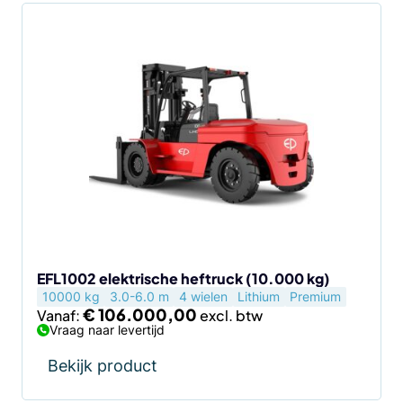
Dit
product
heeft
meerdere
variaties.
Deze
optie
kan
gekozen
worden
op
de
EFL1002 elektrische heftruck (10.000 kg)
10000 kg
3.0-6.0 m
4 wielen
Lithium
Premium
productpagina
€
106.000,00
Vanaf:
Vraag naar levertijd
Bekijk product