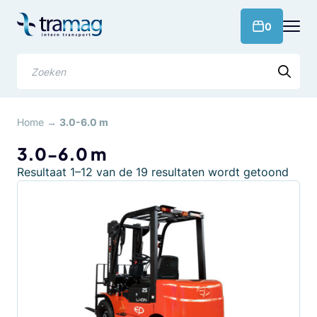
Meteen
naar
products 
0
de
content
Zoeken
Home
→
3.0-6.0 m
3.0-6.0 m
Geso
Resultaat 1–12 van de 19 resultaten wordt getoond
op
popul
Dit
product
heeft
meerdere
variaties.
Deze
optie