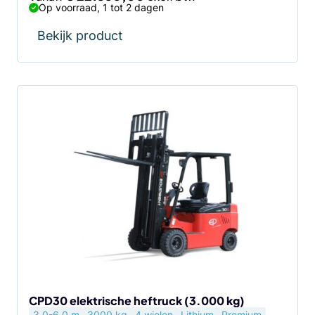
Op voorraad, 1 tot 2 dagen
Bekijk product
Dit
product
heeft
meerdere
variaties.
Deze
optie
kan
gekozen
worden
op
de
CPD30 elektrische heftruck (3.000 kg)
3.0-6.0 m
3000 kg
4 wielen
Lithium
Premium