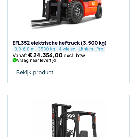
optie
kan
gekozen
worden
op
de
EFL352 elektrische heftruck (3.500 kg)
3.0-6.0 m
3500 kg
4 wielen
Lithium
Pro
productpagina
€
24.356,00
Vanaf:
Vraag naar levertijd
Bekijk product
Dit
product
heeft
meerdere
variaties.