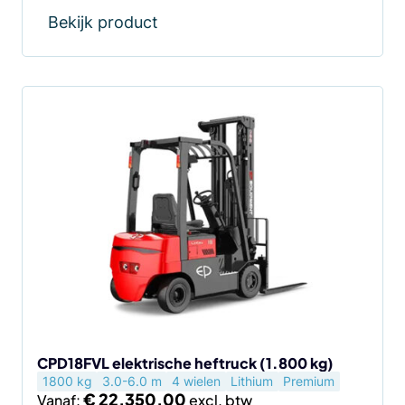
Bekijk product
Dit
product
heeft
meerdere
variaties.
Deze
optie
kan
gekozen
worden
op
de
CPD18FVL elektrische heftruck (1.800 kg)
1800 kg
3.0-6.0 m
4 wielen
Lithium
Premium
productpagina
€
22.350,00
Vanaf: