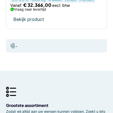
productpagina
€
32.366,00
Vanaf:
Vraag naar levertijd
Bekijk product
1
2
→
Grootste assortiment
Zodat wij altijd aan uw wensen kunnen voldoen. Zoekt u iets