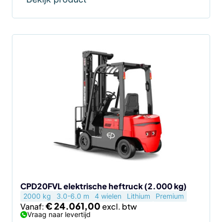
Dit
product
heeft
meerdere
variaties.
Deze
optie
kan
gekozen
worden
op
de
CPD20FVL elektrische heftruck (2.000 kg)
2000 kg
3.0-6.0 m
4 wielen
Lithium
Premium
productpagina
€
24.061,00
Vanaf:
Vraag naar levertijd