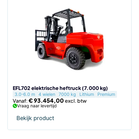
Dit
product
heeft
meerdere
variaties.
Deze
optie
kan
gekozen
worden
op
de
EFL702 elektrische heftruck (7.000 kg)
3.0-6.0 m
4 wielen
7000 kg
Lithium
Premium
productpagina
€
93.454,00
Vanaf:
Vraag naar levertijd
Bekijk product