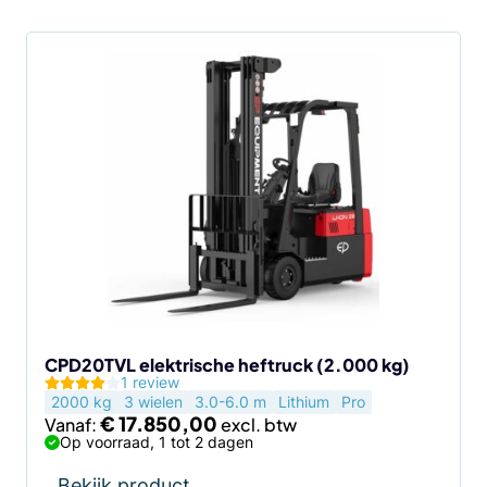
Dit
product
heeft
meerdere
variaties.
Deze
optie
kan
gekozen
worden
op
de
CPD20TVL elektrische heftruck (2.000 kg)
1 review
productpagina
2000 kg
3 wielen
3.0-6.0 m
Lithium
Pro
€
17.850,00
Vanaf:
Op voorraad, 1 tot 2 dagen
Bekijk product