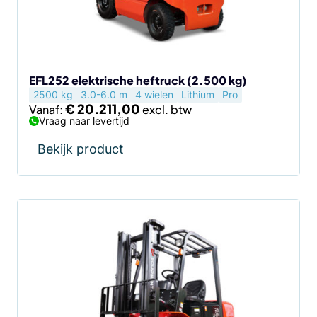
kan
gekozen
worden
op
de
EFL252 elektrische heftruck (2.500 kg)
2500 kg
3.0-6.0 m
4 wielen
Lithium
Pro
productpagina
€
20.211,00
Vanaf:
Vraag naar levertijd
Bekijk product
Dit
product
heeft
meerdere
variaties.
Deze