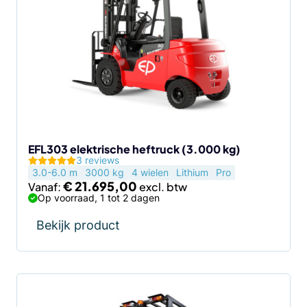
heeft
meerdere
variaties.
Deze
optie
kan
gekozen
worden
op
de
EFL303 elektrische heftruck (3.000 kg)
3 reviews
productpagina
3.0-6.0 m
3000 kg
4 wielen
Lithium
Pro
€
21.695,00
Vanaf:
Op voorraad, 1 tot 2 dagen
Bekijk product
Dit