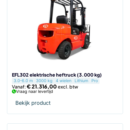
product
heeft
meerdere
variaties.
Deze
optie
kan
gekozen
worden
op
de
EFL302 elektrische heftruck (3.000 kg)
3.0-6.0 m
3000 kg
4 wielen
Lithium
Pro
productpagina
€
21.316,00
Vanaf:
Vraag naar levertijd
Bekijk product