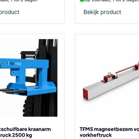
 product
Bekijk product
Dit
product
heeft
meerdere
variaties.
Deze
optie
kan
gekozen
worden
op
de
tschuifbare kraanarm
TFMS magneetbezem vo
truck 2500 kg
vorkheftruck
productpagina