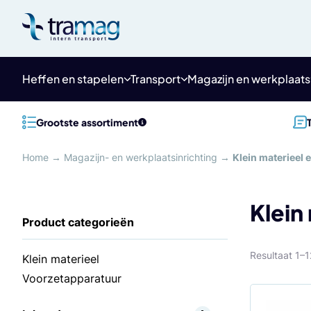
Meteen
naar
de
content
Heffen en stapelen
Transport
Magazijn en werkplaats
Grootste assortiment
Home
→
Magazijn- en werkplaatsinrichting
→
Klein materieel
Klein
Resultaat 1–
Klein materieel
Voorzetapparatuur