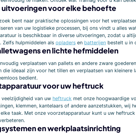
en eenvoudig te maken. Ontdek wat Tramag voor u kan bete
 uitvoeringen voor elke behoefte
zoek bent naar praktische oplossingen voor het verplaats
iseren van uw logistieke processen, bij ons vindt u alles wa
ratuur is beschikbaar in diverse uitvoeringen, zodat u alti
. Zelfs hulpmiddelen als
opladers
en
batterijen
bestelt u in
lletwagens en lichte hefmiddelen
nvoudig verplaatsen van pallets en andere zware goederen 
 die ideaal zijn voor het tillen en verplaatsen van kleinere
eemloos bedient.
tapparatuur voor uw heftruck
 veelzijdigheid van uw
heftruck
met onze hoogwaardige voo
ingen, klemmen, kantelaars of andere aanzetstukken, wij h
elke taak. Met onze voorzetapparatuur kunt u uw heftruck
 verbeteren.
systemen en werkplaatsinrichting