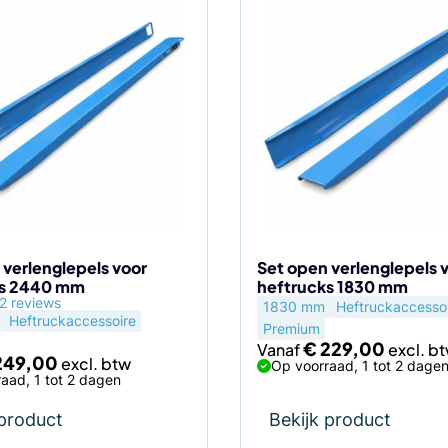
Dit
product
heeft
meerdere
variaties.
Deze
optie
kan
gekozen
worden
op
de
 verlenglepels voor
Set open verlenglepels 
ks 2440 mm
heftrucks 1830 mm
agina
productpagina
2 reviews
1830 mm
Heftruckaccesso
Heftruckaccessoire
Premium
€
229,00
Vanaf
249,00
Op voorraad, 1 tot 2 dage
aad, 1 tot 2 dagen
 product
Bekijk product