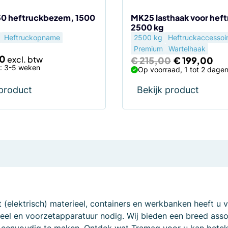
50 heftruckbezem, 1500
MK25 lasthaak voor heft
2500 kg
Heftruckopname
2500 kg
Heftruckaccessoi
Premium
Wartelhaak
0
Oorspronkeli
Hui
€
215,00
€
199,00
prijs
prij
d: 3-5 weken
Op voorraad, 1 tot 2 dage
was:
is:
€ 215,00.
€ 1
 product
Bekijk product
 (elektrisch) materieel, containers en werkbanken heeft u 
rieel en voorzetapparatuur nodig. Wij bieden een breed a