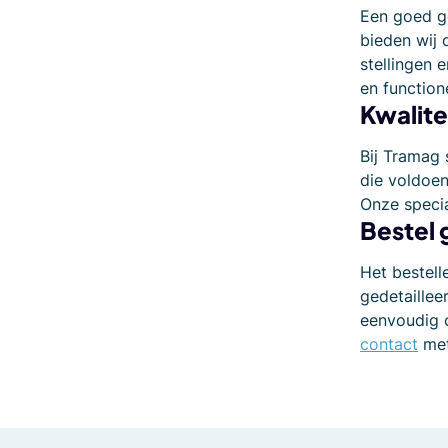
Een goed ge
bieden wij 
stellingen 
en function
Kwalite
Bij Tramag 
die voldoen
Onze specia
Bestel 
Het bestell
gedetaillee
eenvoudig o
contact
met