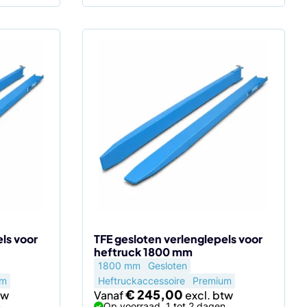
Dit
product
heeft
meerdere
variaties.
Deze
optie
kan
gekozen
worden
op
de
ls voor
TFE gesloten verlenglepels voor
heftruck 1800 mm
productpagina
1800 mm
Gesloten
um
Heftruckaccessoire
Premium
€
245,00
Vanaf
n
Op voorraad, 1 tot 2 dagen