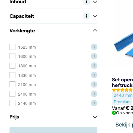
Dit
Inhoud
product
heeft
Capaciteit
meerdere
variaties.
Vorklengte
Deze
optie
1525 mm
1
kan
1600 mm
1
gekozen
worden
1800 mm
1
op
1830 mm
1
de
Set open
2100 mm
heftruc
1
productp
2400 mm
1
2440 mm
Premium
2440 mm
1
€
Vanaf
Op voorr
Prijs
Bekijk