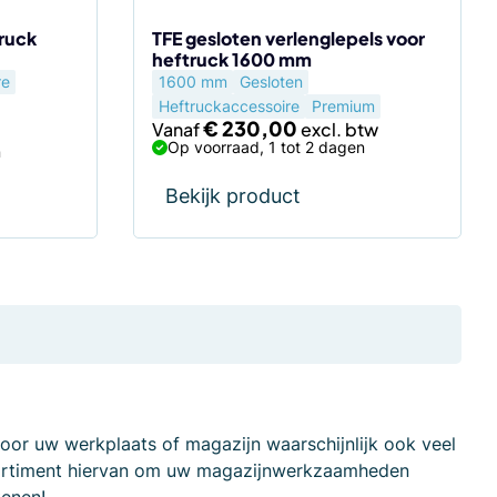
op
de
ruck
TFE gesloten verlenglepels voor
heftruck 1600 mm
productpagina
re
1600 mm
Gesloten
Heftruckaccessoire
Premium
jke
dige
€
230,00
Vanaf
s
Op voorraad, 1 tot 2 dagen
n
99,00.
Bekijk product
voor uw werkplaats of magazijn waarschijnlijk ook veel
ssortiment hiervan om uw magazijnwerkzaamheden