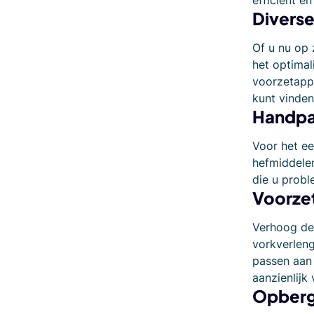
efficiënt 
Diverse
Of u nu op 
het optimal
voorzetappa
kunt vinden
Handpa
Voor het ee
hefmiddelen
die u probl
Voorze
Verhoog de
vorkverleng
passen aan 
aanzienlijk
Opberg