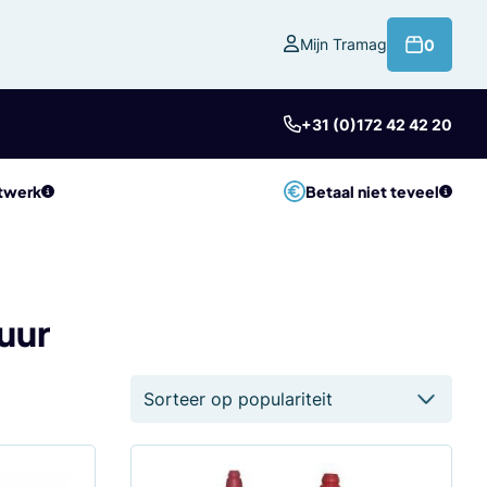
product
Mijn Tramag
0
+31 (0)172 42 42 20
twerk
Betaal niet teveel
uur