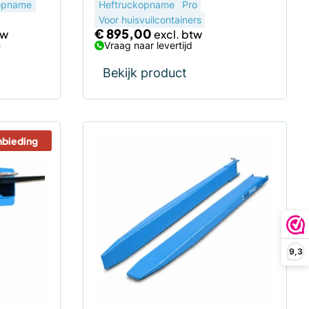
opname
Heftruckopname
Pro
Voor huisvuilcontainers
€
895,00
n
Vraag naar levertijd
Bekijk product
nbieding
Dit
product
heeft
meerdere
variaties.
Deze
optie
9,3
kan
gekozen
worden