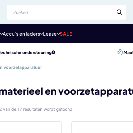
Zoeken
Accu’s en laders
Lease
SALE
Technische ondersteuning
Maa
 en voorzetapparatuur
 materieel en voorzetapparat
Gesorteerd
12 van de 17 resultaten wordt getoond
op
populariteit