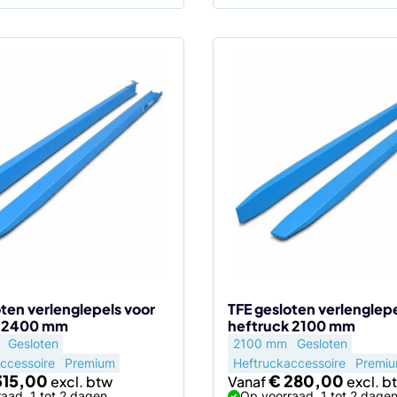
Dit
product
heeft
meerdere
variaties.
Deze
optie
kan
gekozen
worden
op
de
oten verlenglepels voor
TFE gesloten verlenglepe
k 2400 mm
heftruck 2100 mm
agina
productpagina
Gesloten
2100 mm
Gesloten
ccessoire
Premium
Heftruckaccessoire
Premi
15,00
€
280,00
Vanaf
aad, 1 tot 2 dagen
Op voorraad, 1 tot 2 dage