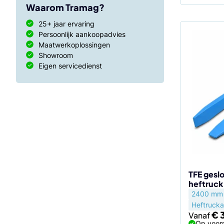
Waarom Tramag?
25+ jaar ervaring
Persoonlijk aankoopadvies
Dit
Maatwerkoplossingen
product
Showroom
heeft
Eigen servicedienst
meerdere
variaties.
Deze
optie
kan
gekozen
worden
op
de
TFE gesl
heftruc
productp
2400 mm
Heftrucka
€
3
Vanaf
Op voorr