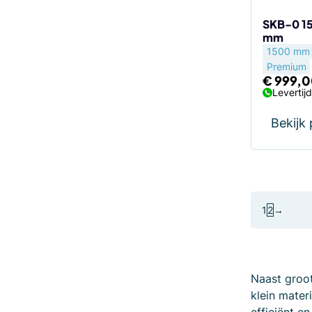
SKB-0 1
mm
1500 mm
Premium
€
999,0
Levertij
Bekijk
1
2
→
Naast groot
klein mate