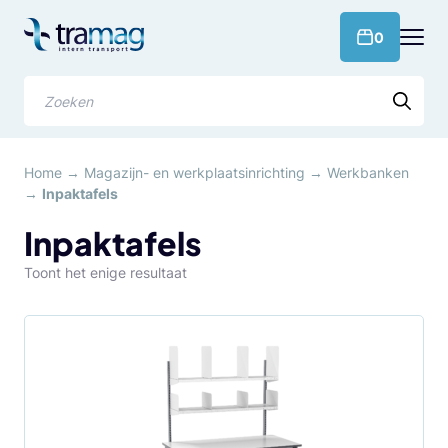
Meteen
naar
products 
0
de
content
Zoeken
Home
→
Magazijn- en werkplaatsinrichting
→
Werkbanken
→
Inpaktafels
Inpaktafels
Toont het enige resultaat