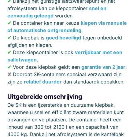
✔
Dankzij het gunstige lastzwaartepunt en het
afrolsysteem kan de kiepcontainer
snel en
eenvoudig geleegd
worden.
✔
De container kan naar keuze
kiepen via manuele
of automatische ontgrendeling
.
✔
De kiepbak is
goed beveiligd
tegen onbedoeld
afglijden en kiepen.
✔
Deze kiepcontainer is ook
verrijdbaar met een
palletwagen
.
✔
Voor deze kiepbak geldt een
garantie van 2 jaar
.
✘
Doordat SK-containers speciaal verzwaard zijn,
zijn ze
relatief duurder
dan standaardkiepbakken.
Uitgebreide omschrijving
De SK is een ijzersterke en duurzame kiepbak,
waarmee u snel en efficiënt zware materialen kunt
opvangen en verplaatsen. De container heeft een
inhoud van 300 tot 2100 l en een capaciteit van
4000 kg. Dankzij het afrolsysteem is de kantelbak