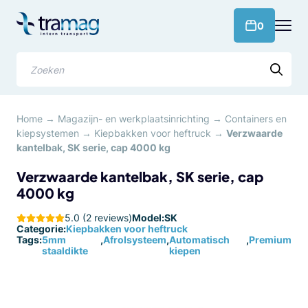
Meteen
naar
products 
0
de
content
Zoeken
Home
→
Magazijn- en werkplaatsinrichting
→
Containers en
kiepsystemen
→
Kiepbakken voor heftruck
→
Verzwaarde
kantelbak, SK serie, cap 4000 kg
Verzwaarde kantelbak, SK serie, cap
4000 kg
5.0 (2 reviews)
Model:
SK
Categorie:
Kiepbakken voor heftruck
Tags:
5mm
,
Afrolsysteem
,
Automatisch
,
Premium
staaldikte
kiepen