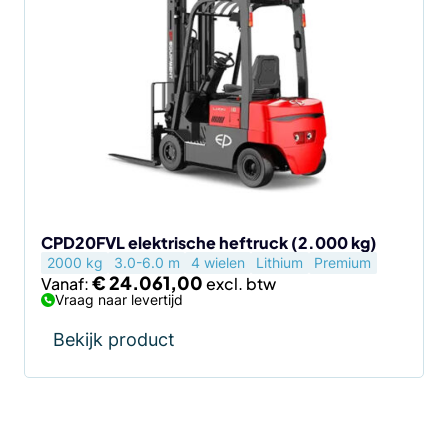
product
heeft
meerdere
variaties.
Deze
optie
kan
gekozen
worden
op
de
CPD20FVL elektrische heftruck (2.000 kg)
2000 kg
3.0-6.0 m
4 wielen
Lithium
Premium
productpagina
€
24.061,00
Vanaf:
Vraag naar levertijd
Bekijk product