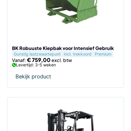
Deze
optie
kan
gekozen
worden
op
de
BK Robuuste Kiepbak voor Intensief Gebruik
Gunstig lastzwaartepunt
Incl. trekkoord
Premium
productpagina
€
759,00
Vanaf:
Levertijd: 3-5 weken
Bekijk product
Dit
product
heeft
meerdere