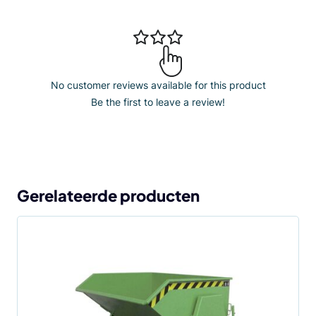
No customer reviews available for this product
Be the first to leave a review!
Gerelateerde producten
Dit
product
heeft
meerdere
variaties.