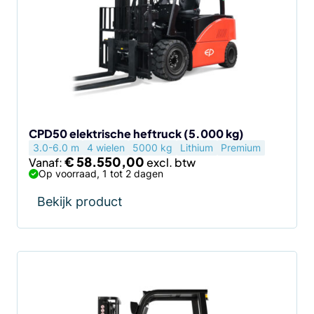
variaties.
Deze
optie
kan
gekozen
worden
op
de
CPD50 elektrische heftruck (5.000 kg)
3.0-6.0 m
4 wielen
5000 kg
Lithium
Premium
productpagina
€
58.550,00
Vanaf:
Op voorraad, 1 tot 2 dagen
Bekijk product
Dit
product
heeft