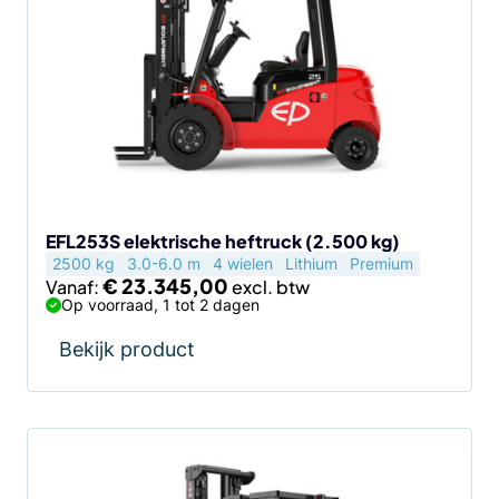
meerdere
variaties.
Deze
optie
kan
gekozen
worden
op
de
EFL253S elektrische heftruck (2.500 kg)
2500 kg
3.0-6.0 m
4 wielen
Lithium
Premium
productpagina
€
23.345,00
Vanaf:
Op voorraad, 1 tot 2 dagen
Bekijk product
Dit