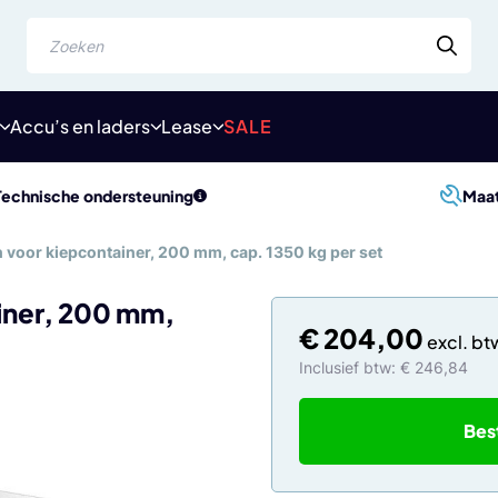
Zoeken
Accu’s en laders
Lease
SALE
Technische ondersteuning
Maa
 voor kiepcontainer, 200 mm, cap. 1350 kg per set
iner, 200 mm,
€
204,00
Inclusief btw: € 246,84
Bes