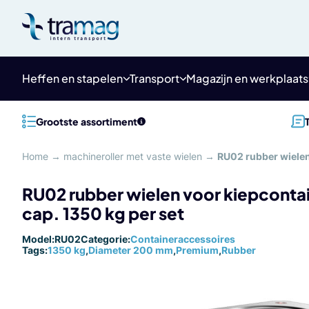
Meteen
naar
de
content
Heffen en stapelen
Transport
Magazijn en werkplaats
Grootste assortiment
Home
→
machineroller met vaste wielen
→
RU02 rubber wielen
RU02 rubber wielen voor kiepconta
cap. 1350 kg per set
Model:
RU02
Categorie:
Containeraccessoires
Tags:
1350 kg
,
Diameter 200 mm
,
Premium
,
Rubber