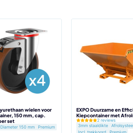
Dit
product
heeft
meerdere
variaties.
Deze
optie
kan
gekozen
worden
op
de
yurethaan wielen voor
EXPO Duurzame en Effic
ainer, 150 mm, cap.
Kiepcontainer met Afro
productpagina
2 reviews
per set
3mm staaldikte
Afrolsyste
Diameter 150 mm
Premium
Incl. trekkoord
Premium