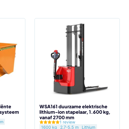
Dit
product
heeft
meerdere
variaties.
Deze
optie
kan
gekozen
worden
op
de
iënte
WSA161 duurzame elektrische
lsysteem
lithium-ion stapelaar, 1.600 kg,
productpagina
vanaf 2700 mm
em
1 review
1600 kg
2.7-5.5 m
Lithium