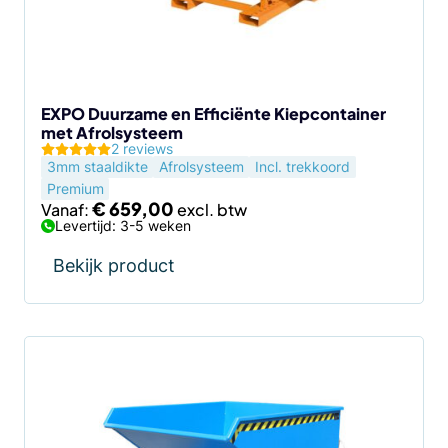
kan
gekozen
worden
op
de
EXPO Duurzame en Efficiënte Kiepcontainer
met Afrolsysteem
productpagina
2 reviews
3mm staaldikte
Afrolsysteem
Incl. trekkoord
Premium
€
659,00
Vanaf:
Levertijd: 3-5 weken
Bekijk product
Dit
product
heeft