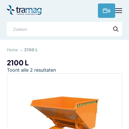
Meteen
naar
products 
0
de
content
Zoeken
Home
→
2100 L
2100 L
Gesorteerd
Toont alle 2 resultaten
op
populariteit
Dit
product
heeft
meerdere
variaties.
Deze
optie