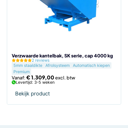
meerdere
variaties.
Deze
optie
kan
gekozen
worden
op
de
Verzwaarde kantelbak, SK serie, cap 4000 kg
2 reviews
productpagina
5mm staaldikte
Afrolsysteem
Automatisch kiepen
Premium
€
1.309,00
Vanaf:
Levertijd: 3-5 weken
Bekijk product