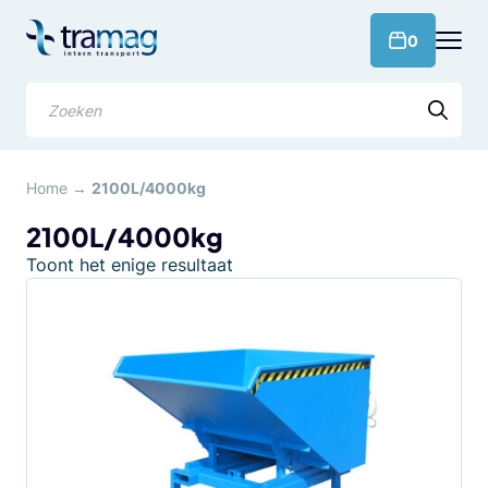
Meteen
naar
products 
0
de
content
Zoeken
Home
→
2100L/4000kg
2100L/4000kg
Toont het enige resultaat
Dit
product
heeft
meerdere
variaties.
Deze
optie