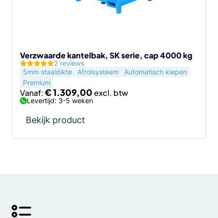
kan
gekozen
worden
op
de
Verzwaarde kantelbak, SK serie, cap 4000 kg
2 reviews
productpagina
5mm staaldikte
Afrolsysteem
Automatisch kiepen
Premium
€
1.309,00
Vanaf:
Levertijd: 3-5 weken
Bekijk product