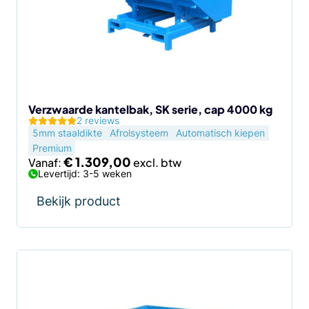
Deze
optie
kan
gekozen
worden
op
de
Verzwaarde kantelbak, SK serie, cap 4000 kg
2 reviews
productpagina
5mm staaldikte
Afrolsysteem
Automatisch kiepen
Premium
€
1.309,00
Vanaf:
Levertijd: 3-5 weken
Bekijk product
Dit
product