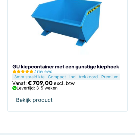
heeft
meerdere
variaties.
Deze
optie
kan
gekozen
worden
op
de
GU kiepcontainer met een gunstige kiephoek
2 reviews
productpagina
3mm staaldikte
Compact
Incl. trekkoord
Premium
€
709,00
Vanaf:
Levertijd: 3-5 weken
Bekijk product