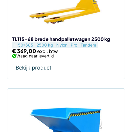
TL115-68 brede handpalletwagen 2500 kg
1150*685
2500 kg
Nylon
Pro
Tandem
€
369,00
Vraag naar levertijd
Bekijk product
Dit
product
heeft
meerdere
variaties.