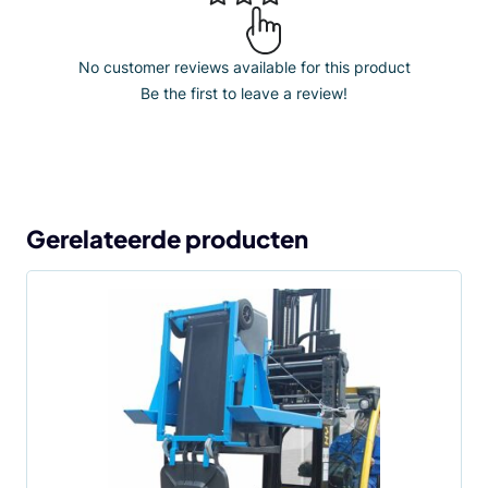
No customer reviews available for this product
Be the first to leave a review!
Gerelateerde producten
Dit
product
heeft
meerdere
variaties.
Deze
optie