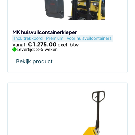
kan
gekozen
worden
op
de
MK huisvuilcontainerkieper
Incl. trekkoord
Premium
Voor huisvuilcontainers
productpagina
€
1.275,00
Vanaf:
Levertijd: 3-5 weken
Bekijk product