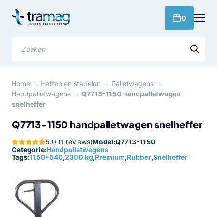
Meteen
naar
products 
0
de
content
Zoeken
Home
→
Heffen en stapelen
→
Palletwagens
→
Handpalletwagens
→
Q7713-1150 handpalletwagen
snelheffer
Q7713-1150 handpalletwagen snelheffer
5.0 (1 reviews)
Model:
Q7713-1150
Categorie:
Handpalletwagens
Tags:
1150*540
,
2300 kg
,
Premium
,
Rubber
,
Snelheffer