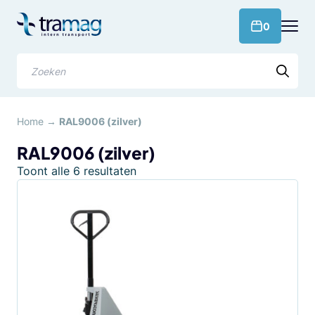
Meteen
naar
products 
0
de
content
Zoeken
Home
→
RAL9006 (zilver)
RAL9006 (zilver)
Gesorteerd
Toont alle 6 resultaten
op
populariteit