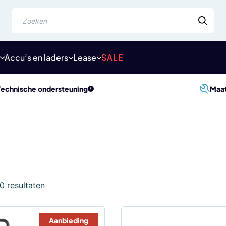
Zoeken
Accu’s en laders
Lease
SALE
Technische ondersteuning
Maa
Gesorteerd
10 resultaten
op
populariteit
Aanbieding