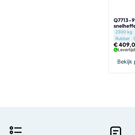
Q7713-9
snelheff
2300 kg
Rubber
€
409,
Levertij
Bekijk