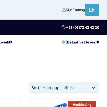
product
Mijn Tramag
0
+31 (0)172 42 42 20
twerk
Betaal niet teveel
Aanbieding