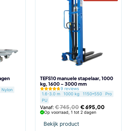
Dit
product
heeft
meerdere
variaties.
Deze
optie
kan
gekozen
worden
op
de
agen
TEFS10 manuele stapelaar, 1000
kg, 1600 – 3000 mm
productpagina
9 reviews
Nylon
1.6-3.0 m
1000 kg
1150*550
Pro
PU
Oorspronkelijke
Huidige
€
745,00
€
695,00
Vanaf:
prijs
prijs
Op voorraad, 1 tot 2 dagen
was:
is:
€ 745,00.
€ 695,00.
Bekijk product