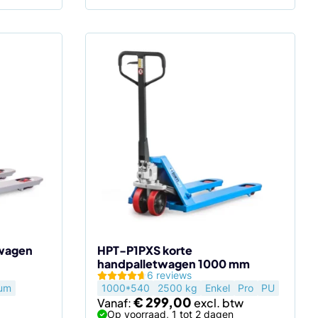
twagen
HPT-P1PXS korte
handpalletwagen 1000 mm
6 reviews
um
1000*540
2500 kg
Enkel
Pro
PU
€
299,00
Vanaf:
Op voorraad, 1 tot 2 dagen