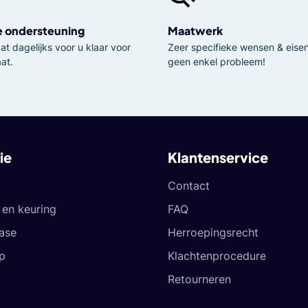
e ondersteuning
Maatwerk
t dagelijks voor u klaar voor
Zeer specifieke wensen & eisen,
at.
geen enkel probleem!
ie
Klantenservice
Contact
en keuring
FAQ
ease
Herroepingsrecht
p
Klachtenprocedure
Retourneren