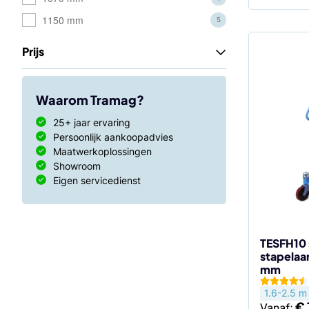
1150 mm
5
Prijs
Dit
product
heeft
Waarom Tramag?
meerdere
25+ jaar ervaring
variaties.
Persoonlijk aankoopadvies
Deze
Maatwerkoplossingen
optie
Showroom
kan
Eigen servicedienst
gekozen
worden
op
de
TESFH10 
stapelaa
productp
mm
1.6-2.5 m
€
Vanaf: