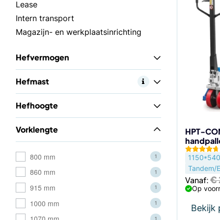
Dit
Lease
product
Intern transport
heeft
Magazijn- en werkplaatsinrichting
meerdere
variaties.
Hefvermogen
Deze
optie
Hefmast
kan
gekozen
Hefhoogte
worden
op
Vorklengte
de
HPT-CO
handpal
productp
800 mm
1150*54
1
Tandem/E
860 mm
1
€
Vanaf:
915 mm
Op voorr
1
1000 mm
1
Bekijk
1070 mm
1