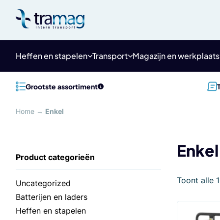
Meteen
naar
de
content
Heffen en stapelen
Transport
Magazijn en werkplaats
Grootste assortiment
Home
→
Enkel
Enkel
Toont alle 
Uncategorized
Batterijen en laders
Heffen en stapelen