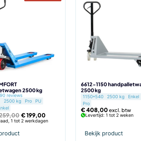
MFORT
6612-1150 handpalletw
letwagen 2500 kg
2500 kg
agina
90 reviews
1150*540
2500 kg
Enkel
0
2500 kg
Pro
PU
Pro
nkel
€
408,00
Oorspronkelijke
Huidige
259,00
€
199,00
Levertijd: 1 tot 2 weken
prijs
prijs
aad, 1 tot 2 werkdagen
was:
is:
€ 259,00.
€ 199,00.
 product
Bekijk product