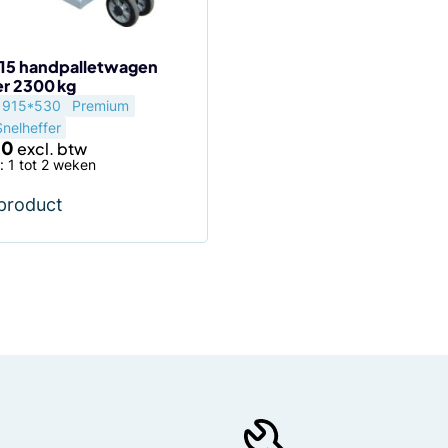
15 handpalletwagen
er 2300 kg
915*530
Premium
Snelheffer
00
d: 1 tot 2 weken
 product