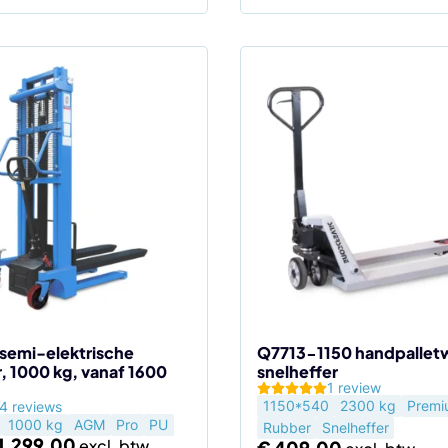
semi-elektrische
Q7713-1150 handpalle
r, 1000 kg, vanaf 1600
snelheffer
agina
1 review
1150*540
2300 kg
Premi
4 reviews
1000 kg
AGM
Pro
PU
Rubber
Snelheffer
1.299,00
€
409,00