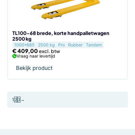
TL100-68 brede, korte handpalletwagen
2500 kg
1000*685
2500 kg
Pro
Rubber
Tandem
€
409,00
Vraag naar levertijd
Bekijk product
1
2
3
→