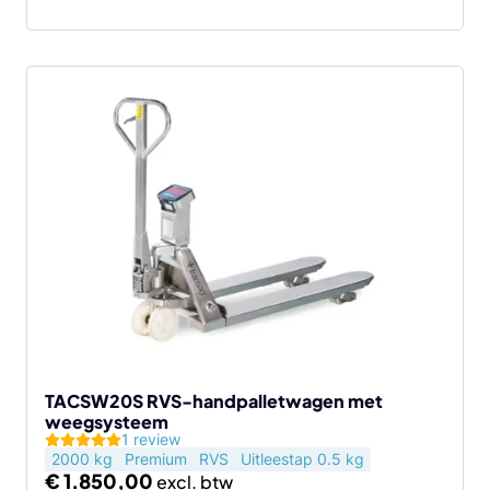
TACSW20S RVS-handpalletwagen met
weegsysteem
1 review
2000 kg
Premium
RVS
Uitleestap 0.5 kg
€
1.850,00