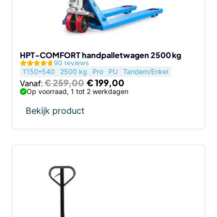
kan
gekozen
worden
op
de
HPT-COMFORT handpalletwagen 2500 kg
90 reviews
productpagina
1150*540
2500 kg
Pro
PU
Tandem/Enkel
Oorspronkelijke
Huidige
€
259,00
€
199,00
Vanaf:
prijs
prijs
Op voorraad, 1 tot 2 werkdagen
was:
is:
€ 259,00.
€ 199,00.
Bekijk product