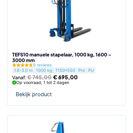
variaties.
Deze
optie
kan
gekozen
worden
op
de
TEFS10 manuele stapelaar, 1000 kg, 1600 –
3000 mm
productpagina
9 reviews
1.6-3.0 m
1000 kg
1150*550
Pro
PU
Oorspronkelijke
Huidige
€
745,00
€
695,00
Vanaf:
prijs
prijs
Op voorraad, 1 tot 2 dagen
was:
is:
€ 745,00.
€ 695,00.
Bekijk product