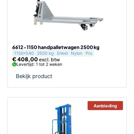
6612-1150 handpalletwagen 2500 kg
1150*540
2500 kg
Enkel
Nylon
Pro
€
408,00
Levertijd: 1 tot 2 weken
Bekijk product
Aanbieding
Dit
product
heeft
meerdere