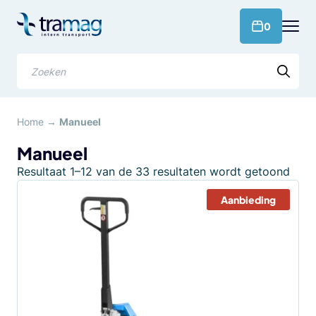
Meteen
naar
products 
0
de
content
Zoeken
Home
→
Manueel
Manueel
Geso
Resultaat 1–12 van de 33 resultaten wordt getoond
op
Aanbieding
popul
Dit
product
heeft
meerdere
variaties.
Deze
optie