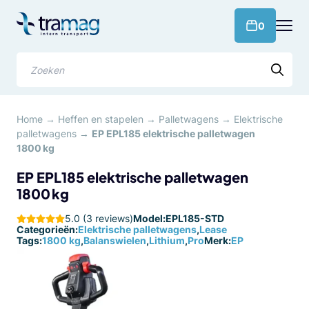
Meteen
naar
products 
0
de
content
Zoeken
Home
→
Heffen en stapelen
→
Palletwagens
→
Elektrische
palletwagens
→
EP EPL185 elektrische palletwagen
1800 kg
EP EPL185 elektrische palletwagen
1800 kg
5.0 (3 reviews)
Model:
EPL185-STD
Categorieën:
Elektrische palletwagens
,
Lease
Tags:
1800 kg
,
Balanswielen
,
Lithium
,
Pro
Merk:
EP