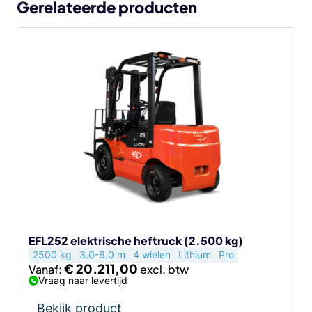
Gerelateerde producten
Dit
product
heeft
meerdere
variaties.
Deze
optie
kan
gekozen
worden
op
de
EFL252 elektrische heftruck (2.500 kg)
2500 kg
3.0-6.0 m
4 wielen
Lithium
Pro
productpagina
€
20.211,00
Vanaf:
Vraag naar levertijd
Bekijk product