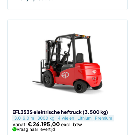
Dit
product
heeft
meerdere
variaties.
Deze
optie
kan
gekozen
worden
op
de
EFL353S elektrische heftruck (3.500 kg)
3.0-6.0 m
3000 kg
4 wielen
Lithium
Premium
productpagina
€
26.195,00
Vanaf:
Vraag naar levertijd