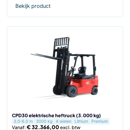
Bekijk product
Dit
product
heeft
meerdere
variaties.
Deze
optie
kan
gekozen
worden
op
de
CPD30 elektrische heftruck (3.000 kg)
3.0-6.0 m
3000 kg
4 wielen
Lithium
Premium
productpagina
€
32.366,00
Vanaf: