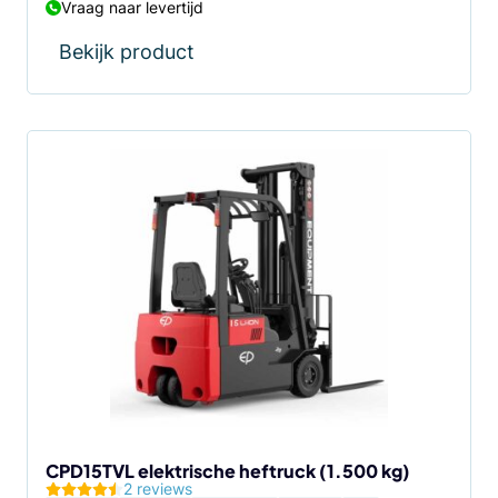
Vraag naar levertijd
Bekijk product
Dit
product
heeft
meerdere
variaties.
Deze
optie
kan
gekozen
worden
op
de
CPD15TVL elektrische heftruck (1.500 kg)
2 reviews
productpagina