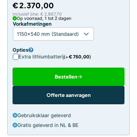
prijs
prijs
€
2.370,00
was:
is:
Inclusief btw: € 2.867,70
€ 2.495,00.
€ 2.370,00.
Op voorraad, 1 tot 2 dagen
Vorkafmetingen
Opties
Extra lithiumbatterij
€
750,00
Bestellen
Offerte aanvragen
Gebruiksklaar geleverd
Gratis geleverd in NL & BE