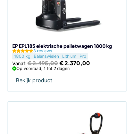
Deze
optie
kan
gekozen
worden
op
de
EP EPL185 elektrische palletwagen 1800 kg
3 reviews
productpagina
1800 kg
Balanswielen
Lithium
Pro
Oorspronkelijke
Huidige
€
2.495,00
€
2.370,00
Vanaf:
prijs
prijs
Op voorraad, 1 tot 2 dagen
was:
is:
€ 2.495,00.
€ 2.370,00.
Bekijk product