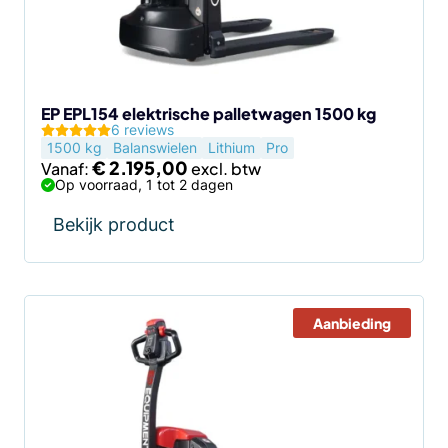
kan
gekozen
worden
op
de
EP EPL154 elektrische palletwagen 1500 kg
6 reviews
productpagina
1500 kg
Balanswielen
Lithium
Pro
€
2.195,00
Vanaf:
Op voorraad, 1 tot 2 dagen
Bekijk product
Aanbieding
Dit
product
heeft
meerdere
variaties.