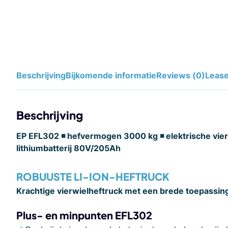
Beschrijving
Bijkomende informatie
Reviews (0)
Leas
Beschrijving
EP EFL302 ◾ hefvermogen 3000 kg ◾ elektrische vier
lithiumbatterij
80V/205Ah
ROBUUSTE LI-ION-HEFTRUCK
Krachtige vierwielheftruck met een brede toepassin
Plus- en minpunten
EFL302