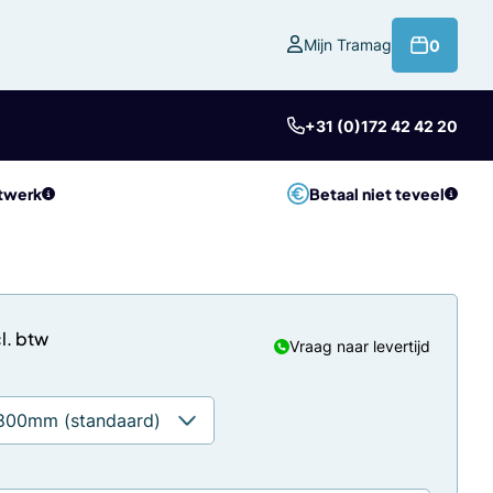
product
Mijn Tramag
0
+31 (0)172 42 42 20
twerk
Betaal niet teveel
Vraag naar levertijd