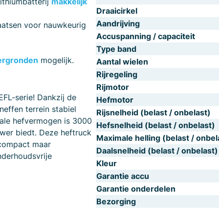
ithiumbatterij
makkelijk
Draaicirkel
Aandrijving
laatsen voor nauwkeurig
Accuspanning / capaciteit
Type band
dergronden
mogelijk.
Aantal wielen
Rijregeling
Rijmotor
EFL-serie! Dankzij de
Hefmotor
effen terrein stabiel
Rijsnelheid (belast / onbelast)
male hefvermogen is 3000
Hefsnelheid (belast / onbelast)
ower biedt. Deze heftruck
Maximale helling (belast / onbel
 compact maar
Daalsnelheid (belast / onbelast)
nderhoudsvrije
Kleur
Garantie accu
Garantie onderdelen
Bezorging