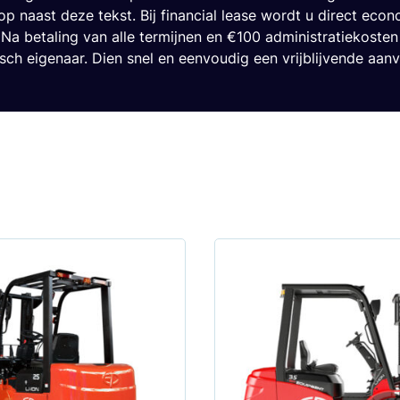
op naast deze tekst. Bij financial lease wordt u direct eco
 Na betaling van alle termijnen en €100 administratiekoste
isch eigenaar. Dien snel en eenvoudig een vrijblijvende aanv
Dit
product
heeft
meerdere
variaties.
Deze