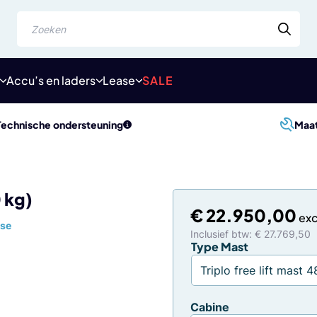
Zoeken
Accu’s en laders
Lease
SALE
Technische ondersteuning
Maa
 kg)
€
22.950,00
se
Inclusief btw: € 27.769,50
Type Mast
Cabine