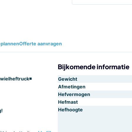
eplannen
Offerte aanvragen
Bijkomende informatie
wielheftruck◾
Gewicht
Afmetingen
Hefvermogen
Hefmast
Hefhoogte
g!