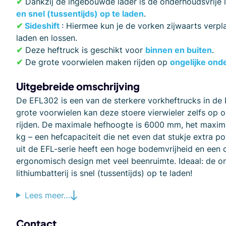
✔
Dankzij de ingebouwde lader is de onderhoudsvrije l
en snel (tussentijds) op te laden
.
✔
Sideshift
: Hiermee kun je de vorken zijwaarts verp
laden en lossen.
✔
Deze heftruck is geschikt voor
binnen en buiten
.
✔
De grote voorwielen maken rijden op
ongelijke on
Uitgebreide omschrijving
De EFL302 is een van de sterkere vorkheftrucks in de 
grote voorwielen kan deze stoere vierwieler zelfs op on
rijden. De maximale hefhoogte is 6000 mm, het maxi
kg – een hefcapaciteit die net even dat stukje extra p
uit de EFL-serie heeft een hoge bodemvrijheid en een
ergonomisch design met veel beenruimte. Ideaal: de o
lithiumbatterij is snel (tussentijds) op te laden!
Lees meer…
Contact