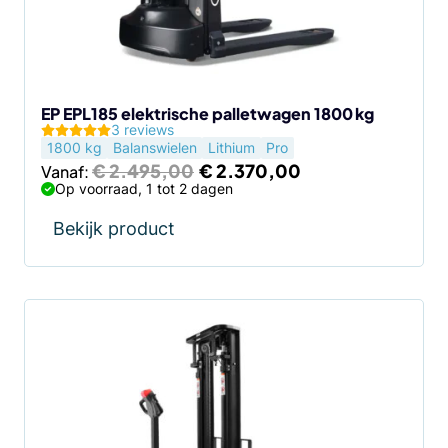
kan
gekozen
worden
op
de
EP EPL185 elektrische palletwagen 1800 kg
3 reviews
productpagina
1800 kg
Balanswielen
Lithium
Pro
Oorspronkelijke
Huidige
€
2.495,00
€
2.370,00
Vanaf:
prijs
prijs
Op voorraad, 1 tot 2 dagen
was:
is:
€ 2.495,00.
€ 2.370,00.
Bekijk product
Dit
product
heeft
meerdere
variaties.