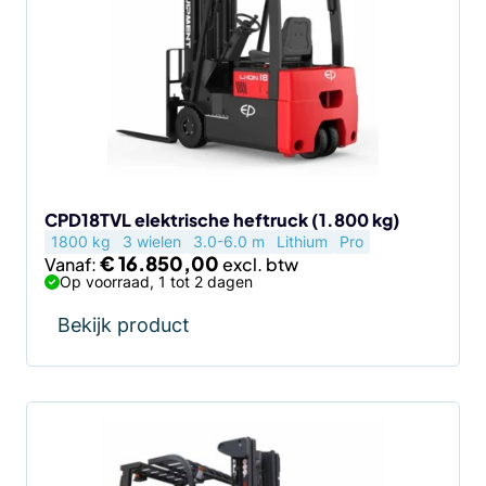
meerdere
variaties.
Deze
optie
kan
gekozen
worden
op
de
CPD18TVL elektrische heftruck (1.800 kg)
1800 kg
3 wielen
3.0-6.0 m
Lithium
Pro
productpagina
€
16.850,00
Vanaf:
Op voorraad, 1 tot 2 dagen
Bekijk product
Dit
product