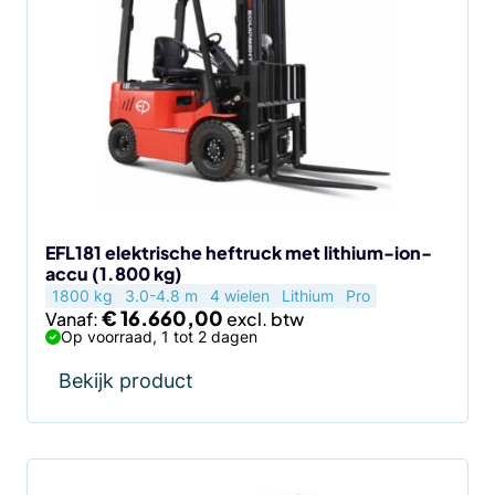
heeft
meerdere
variaties.
Deze
optie
kan
gekozen
worden
op
de
EFL181 elektrische heftruck met lithium-ion-
accu (1.800 kg)
productpagina
1800 kg
3.0-4.8 m
4 wielen
Lithium
Pro
€
16.660,00
Vanaf:
Op voorraad, 1 tot 2 dagen
Bekijk product