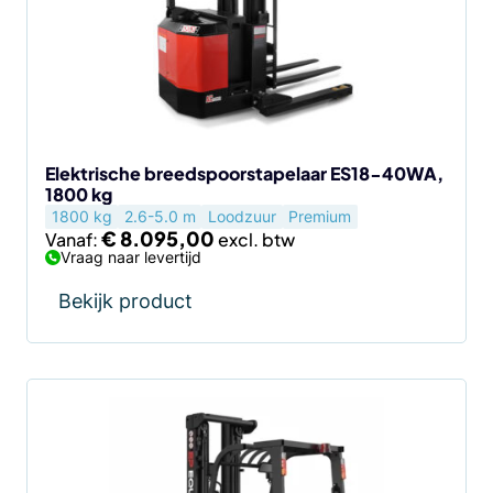
Deze
optie
kan
gekozen
worden
op
de
Elektrische breedspoorstapelaar ES18-40WA,
1800 kg
productpagina
1800 kg
2.6-5.0 m
Loodzuur
Premium
€
8.095,00
Vanaf:
Vraag naar levertijd
Bekijk product
Dit
product
heeft