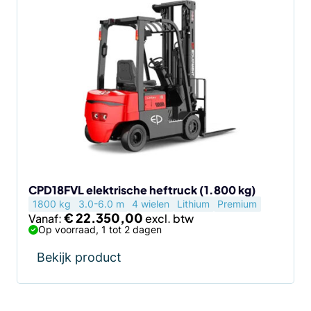
Dit
product
heeft
meerdere
variaties.
Deze
optie
kan
gekozen
worden
op
de
CPD18FVL elektrische heftruck (1.800 kg)
1800 kg
3.0-6.0 m
4 wielen
Lithium
Premium
productpagina
€
22.350,00
Vanaf:
Op voorraad, 1 tot 2 dagen
Bekijk product