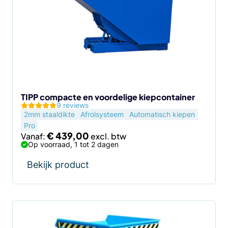
variaties.
Deze
optie
kan
gekozen
worden
op
de
TIPP compacte en voordelige kiepcontainer
9 reviews
productpagina
2mm staaldikte
Afrolsysteem
Automatisch kiepen
Pro
€
439,00
Vanaf:
Op voorraad, 1 tot 2 dagen
Bekijk product
Dit