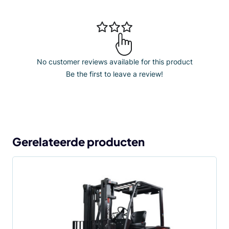
No customer reviews available for this product
Be the first to leave a review!
Gerelateerde producten
Dit
product
heeft
meerdere
variaties.