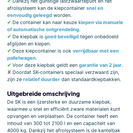
✔
Dankzij het gunstige lastzwaartepunt en het
afrolsysteem kan de kiepcontainer
snel en
eenvoudig geleegd
worden.
✔
De container kan naar keuze
kiepen via manuele
of automatische ontgrendeling
.
✔
De kiepbak is
goed beveiligd
tegen onbedoeld
afglijden en kiepen.
✔
Deze kiepcontainer is ook
verrijdbaar met een
palletwagen
.
✔
Voor deze kiepbak geldt een
garantie van 2 jaar
.
✘
Doordat SK-containers speciaal verzwaard zijn,
zijn ze
relatief duurder
dan standaardkiepbakken.
Uitgebreide omschrijving
De SK is een ijzersterke en duurzame kiepbak,
waarmee u snel en efficiënt zware materialen kunt
opvangen en verplaatsen. De container heeft een
inhoud van 300 tot 2100 l en een capaciteit van
4000 kg. Dankzij het afrolsysteem is de kantelbak