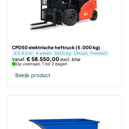
Deze
optie
kan
gekozen
worden
op
de
CPD50 elektrische heftruck (5.000 kg)
3.0-6.0 m
4 wielen
5000 kg
Lithium
Premium
productpagina
€
58.550,00
Vanaf:
Op voorraad, 1 tot 2 dagen
Bekijk product
Dit
product
heeft
meerdere