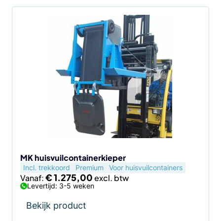
Dit
product
heeft
meerdere
variaties.
Deze
optie
kan
gekozen
worden
op
de
MK huisvuilcontainerkieper
Incl. trekkoord
Premium
Voor huisvuilcontainers
productpagina
€
1.275,00
Vanaf:
Levertijd: 3-5 weken
Bekijk product