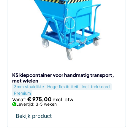
product
heeft
meerdere
variaties.
Deze
optie
kan
gekozen
worden
op
de
KS kiepcontainer voor handmatig transport,
met wielen
productpagina
3mm staaldikte
Hoge flexibiliteit
Incl. trekkoord
Premium
€
975,00
Vanaf:
Levertijd: 3-5 weken
Bekijk product