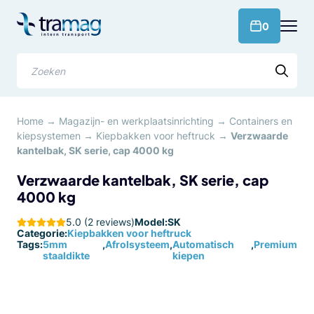
Meteen
naar
products 
0
de
content
Zoeken
Home
→
Magazijn- en werkplaatsinrichting
→
Containers en
kiepsystemen
→
Kiepbakken voor heftruck
→
Verzwaarde
kantelbak, SK serie, cap 4000 kg
Verzwaarde kantelbak, SK serie, cap
4000 kg
5.0 (2 reviews)
Model:
SK
Categorie:
Kiepbakken voor heftruck
Tags:
5mm
,
Afrolsysteem
,
Automatisch
,
Premium
staaldikte
kiepen