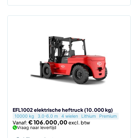
Dit
product
heeft
meerdere
variaties.
Deze
optie
kan
gekozen
worden
op
de
EFL1002 elektrische heftruck (10.000 kg)
10000 kg
3.0-6.0 m
4 wielen
Lithium
Premium
productpagina
€
106.000,00
Vanaf:
Vraag naar levertijd