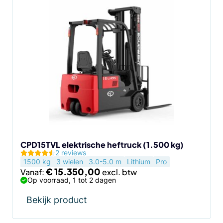
Dit
product
heeft
meerdere
variaties.
Deze
optie
kan
gekozen
worden
op
de
CPD15TVL elektrische heftruck (1.500 kg)
2 reviews
productpagina
1500 kg
3 wielen
3.0-5.0 m
Lithium
Pro
€
15.350,00
Vanaf:
Op voorraad, 1 tot 2 dagen
Bekijk product