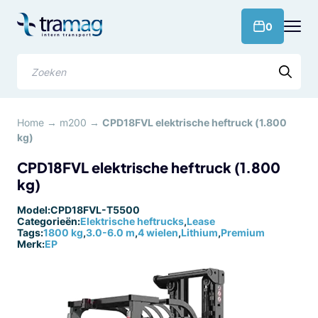
Meteen
naar
products 
0
de
content
Zoeken
Home
→
m200
→
CPD18FVL elektrische heftruck (1.800
kg)
CPD18FVL elektrische heftruck (1.800
kg)
Model:
CPD18FVL-T5500
Categorieën:
Elektrische heftrucks
,
Lease
Tags:
1800 kg
,
3.0-6.0 m
,
4 wielen
,
Lithium
,
Premium
Merk:
EP