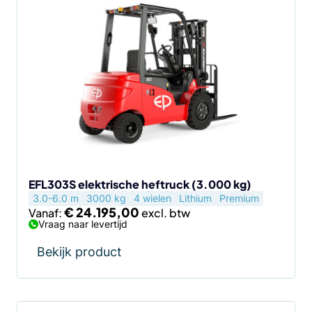
product
heeft
meerdere
variaties.
Deze
optie
kan
gekozen
worden
op
de
EFL303S elektrische heftruck (3.000 kg)
3.0-6.0 m
3000 kg
4 wielen
Lithium
Premium
productpagina
€
24.195,00
Vanaf:
Vraag naar levertijd
Bekijk product