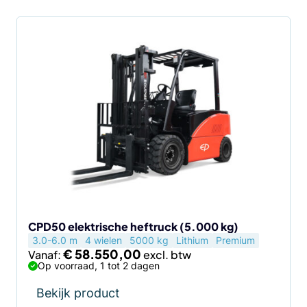
Dit
product
heeft
meerdere
variaties.
Deze
optie
kan
gekozen
worden
op
de
CPD50 elektrische heftruck (5.000 kg)
3.0-6.0 m
4 wielen
5000 kg
Lithium
Premium
productpagina
€
58.550,00
Vanaf:
Op voorraad, 1 tot 2 dagen
Bekijk product