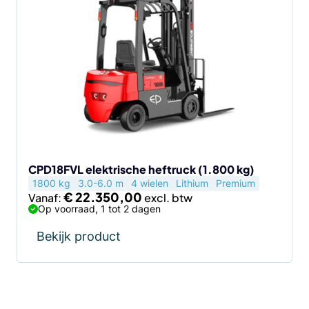
product
heeft
meerdere
variaties.
Deze
optie
kan
gekozen
worden
op
de
CPD18FVL elektrische heftruck (1.800 kg)
1800 kg
3.0-6.0 m
4 wielen
Lithium
Premium
productpagina
€
22.350,00
Vanaf:
Op voorraad, 1 tot 2 dagen
Bekijk product