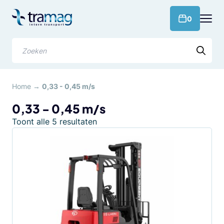
Meteen
naar
products 
0
de
content
Zoeken
Home
→
0,33 - 0,45 m/s
0,33 - 0,45 m/s
Gesorteerd
Toont alle 5 resultaten
op
populariteit
Dit
product
heeft
meerdere
variaties.
Deze
optie