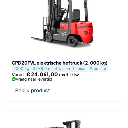
heeft
meerdere
variaties.
Deze
optie
kan
gekozen
worden
op
de
CPD20FVL elektrische heftruck (2.000 kg)
2000 kg
3.0-6.0 m
4 wielen
Lithium
Premium
productpagina
€
24.061,00
Vanaf:
Vraag naar levertijd
Bekijk product
Dit