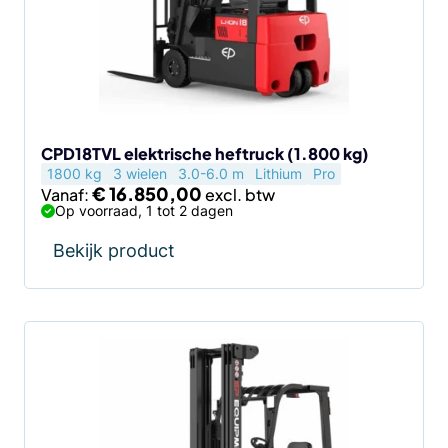
Deze
optie
kan
gekozen
worden
op
de
CPD18TVL elektrische heftruck (1.800 kg)
1800 kg
3 wielen
3.0-6.0 m
Lithium
Pro
productpagina
€
16.850,00
Vanaf:
Op voorraad, 1 tot 2 dagen
Bekijk product
Dit
product
heeft
meerdere