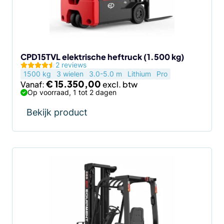
kan
gekozen
worden
op
de
CPD15TVL elektrische heftruck (1.500 kg)
2 reviews
productpagina
1500 kg
3 wielen
3.0-5.0 m
Lithium
Pro
€
15.350,00
Vanaf:
Op voorraad, 1 tot 2 dagen
Bekijk product
Dit
product
heeft
meerdere
variaties.