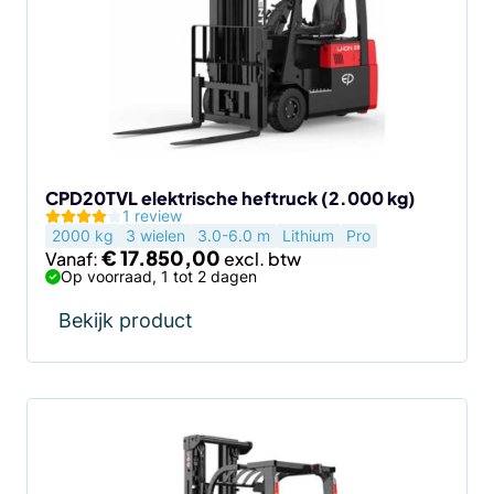
variaties.
Deze
optie
kan
gekozen
worden
op
de
CPD20TVL elektrische heftruck (2.000 kg)
1 review
productpagina
2000 kg
3 wielen
3.0-6.0 m
Lithium
Pro
€
17.850,00
Vanaf:
Op voorraad, 1 tot 2 dagen
Bekijk product
Dit
product