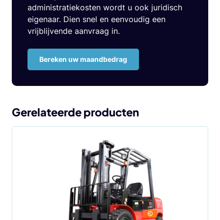
administratiekosten wordt u ook juridisch
eigenaar. Dien snel en eenvoudig een
vrijblijvende aanvraag in.
Bereken uw maandbedrag
Gerelateerde producten
Dit
product
heeft
meerdere
variaties.
Deze
optie