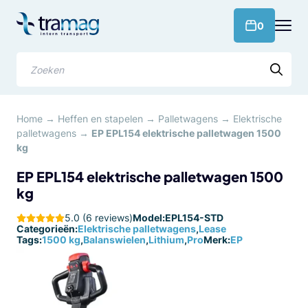
Meteen
naar
products 
0
de
content
Zoeken
Home
→
Heffen en stapelen
→
Palletwagens
→
Elektrische
palletwagens
→
EP EPL154 elektrische palletwagen 1500
kg
EP EPL154 elektrische palletwagen 1500
kg
5.0 (6 reviews)
Model:
EPL154-STD
Categorieën:
Elektrische palletwagens
,
Lease
Tags:
1500 kg
,
Balanswielen
,
Lithium
,
Pro
Merk:
EP