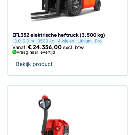
kan
gekozen
worden
op
de
EFL352 elektrische heftruck (3.500 kg)
3.0-6.0 m
3500 kg
4 wielen
Lithium
Pro
productpagina
€
24.356,00
Vanaf:
Vraag naar levertijd
Bekijk product