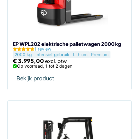
EP WPL202 elektrische palletwagen 2000 kg
1 review
2000 kg
Intensief gebruik
Lithium
Premium
€
3.995,00
Op voorraad, 1 tot 2 dagen
Bekijk product
Dit
product
heeft
meerdere