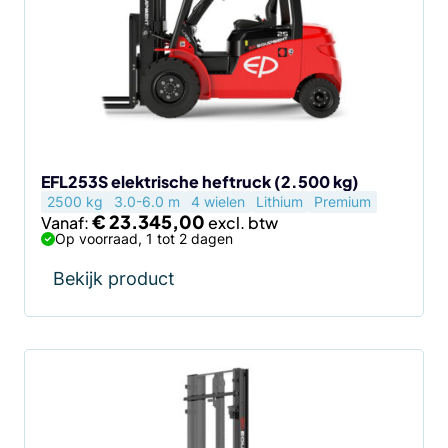
variaties.
Deze
optie
kan
gekozen
worden
op
de
EFL253S elektrische heftruck (2.500 kg)
2500 kg
3.0-6.0 m
4 wielen
Lithium
Premium
productpagina
€
23.345,00
Vanaf:
Op voorraad, 1 tot 2 dagen
Bekijk product
Dit
product
heeft