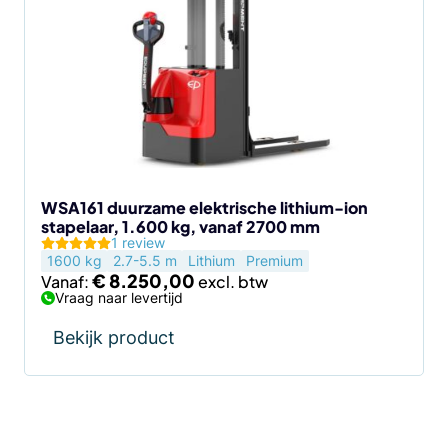
meerdere
variaties.
Deze
optie
kan
gekozen
worden
op
de
WSA161 duurzame elektrische lithium-ion
stapelaar, 1.600 kg, vanaf 2700 mm
productpagina
1 review
1600 kg
2.7-5.5 m
Lithium
Premium
€
8.250,00
Vanaf:
Vraag naar levertijd
Bekijk product