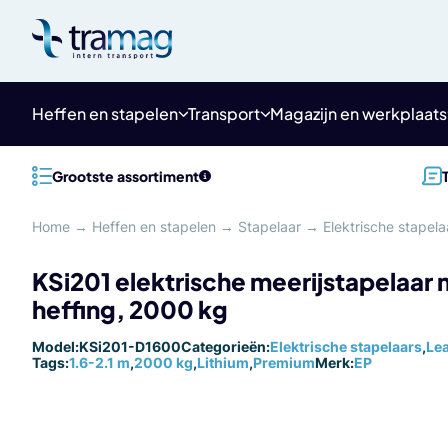
Meteen
naar
de
content
Heffen en stapelen
Transport
Magazijn en werkplaats
Grootste assortiment
Home
→
Heffen en stapelen
→
Stapelaar
→
Elektrische stapela
KSi201 elektrische meerijstapelaar m
heffing, 2000 kg
Model:
KSi201-D1600
Categorieën:
Elektrische stapelaars
,
Le
Tags:
1.6-2.1 m
,
2000 kg
,
Lithium
,
Premium
Merk:
EP