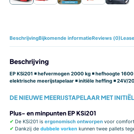
Beschrijving
Bijkomende informatie
Reviews (0)
Leas
Beschrijving
EP KSi201 ◾ hefvermogen 2000 kg ◾ hefhoogte 1600
elektrische meerijstapelaar ◾ initiële heffing ◾ 24V/2
DE NIEUWE MEERIJSTAPELAAR MET INITIË
Plus- en minpunten EP KSi201
✔
De KSi201 is
ergonomisch ontworpen
voor comfort
✔
Dankzij de
dubbele vorken
kunnen twee pallets tege