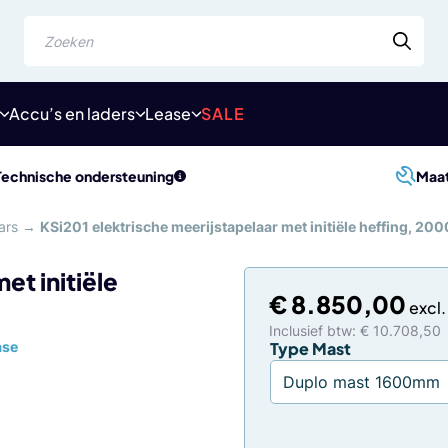
Zoeken
Accu’s en laders
Lease
SALE
Technische ondersteuning
Maa
ars
→
KSi201 elektrische meerijstapelaar met initiële heffing, 200
et initiële
€
8.850,00
Inclusief btw: € 10.708,50
ase
Type Mast