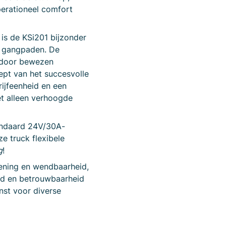
operationeel comfort
 is de KSi201 bijzonder
le gangpaden. De
t door bewezen
pt van het succesvolle
ijfeenheid en een
et alleen verhoogde
tandaard 24V/30A-
e truck flexibele
g
!
iening en wendbaarheid,
eid en betrouwbaarheid
st voor diverse