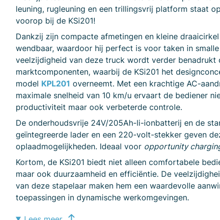
leuning, rugleuning en een trillingsvrij platform staat 
voorop bij de KSi201!
Dankzij zijn compacte afmetingen en kleine draaicirkel
wendbaar, waardoor hij perfect is voor taken in smal
veelzijdigheid van deze truck wordt verder benadruk
marktcomponenten, waarbij de KSi201 het designconce
model
KPL201
overneemt. Met een krachtige AC-aandr
maximale snelheid van 10 km/u ervaart de bediener ni
productiviteit maar ook verbeterde controle.
De onderhoudsvrije 24V/205Ah-li-ionbatterij en de s
geïntegreerde lader en een 220-volt-stekker geven dez
oplaadmogelijkheden. Ideaal voor
opportunity chargin
Kortom, de KSi201 biedt niet alleen comfortabele bed
maar ook duurzaamheid en efficiëntie. De veelzijdigh
van deze stapelaar maken hem een waardevolle aanwin
toepassingen in dynamische werkomgevingen.
Lees meer…