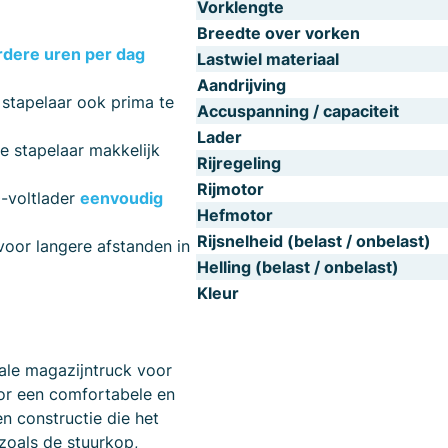
Vorklengte
Breedte over vorken
dere uren per dag
Lastwiel materiaal
Aandrijving
 stapelaar ook prima te
Accuspanning / capaciteit
Lader
 de stapelaar makkelijk
Rijregeling
Rijmotor
0-voltlader
eenvoudig
Hefmotor
Rijsnelheid (belast / onbelast)
 voor langere afstanden in
Helling (belast / onbelast)
Kleur
ale magazijntruck voor
or een comfortabele en
n constructie die het
zoals de stuurkop,