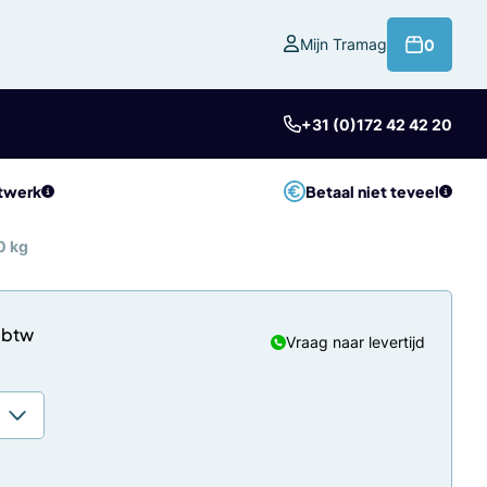
product
Mijn Tramag
0
+31 (0)172 42 42 20
twerk
Betaal niet teveel
0 kg
Vraag naar levertijd