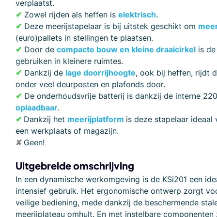
verplaatst.
✔
Zowel rijden als heffen is
elektrisch.
✔
Deze meerijstapelaar is bij uitstek geschikt om
meer
(euro)pallets in stellingen te plaatsen.
✔
Door de
compacte bouw en kleine draaicirkel
is de
gebruiken in kleinere ruimtes.
✔
Dankzij de
lage doorrijhoogte
, ook bij heffen, rijdt
onder veel deurposten en plafonds door.
✔
De onderhoudsvrije batterij is dankzij de interne 22
oplaadbaar
.
✔
Dankzij het
meerijplatform
is deze stapelaar ideaal
een werkplaats of magazijn.
✘
Geen!
Uitgebreide omschrijving
In een dynamische werkomgeving is de KSi201 een ide
intensief gebruik. Het ergonomische ontwerp zorgt vo
veilige bediening, mede dankzij de beschermende stale
meerijplateau omhult. En met instelbare componenten 