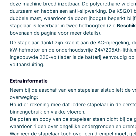
deze machine breed inzetbaar. De polyurethane wielen 
duurzaam en hebben een anti-slipwerking. De KSi201 b
dubbele mast, waardoor de doorrijhoogte beperkt blijft
stapelaar is leverbaar in twee hefhoogten (zie
Beschik
bovenaan de pagina voor meer details).
De stapelaar dankt zijn kracht aan de AC-rijregeling, d
kW-hefmotor en de onderhoudsvrije 24V/205Ah-lithiumb
ingebouwde 220-voltlader is de batterij eenvoudig op 
voltaansluiting.
Extra informatie
Neem bij de aaschaf van een stapelaar alstublieft de 
overweging:
Houd er rekening mee dat iedere stapelaar in de eerste
binnengebruik en vlakke vloeren.
De poten en body van de stapelaar staan dicht bij de
waardoor rijden over ongelijke ondergronden en drem
Wanneer de stapelaar toch over een drempel moet, geb