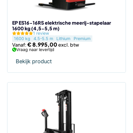
gekozen
worden
op
de
EP ES16-16RS elektrische meerij-stapelaar
1600 kg (4,5-5,5 m)
productpagina
1 review
1600 kg
4.5-5.5 m
Lithium
Premium
€
8.995,00
Vanaf:
Vraag naar levertijd
Bekijk product
Dit
product
heeft
meerdere
variaties.
Deze