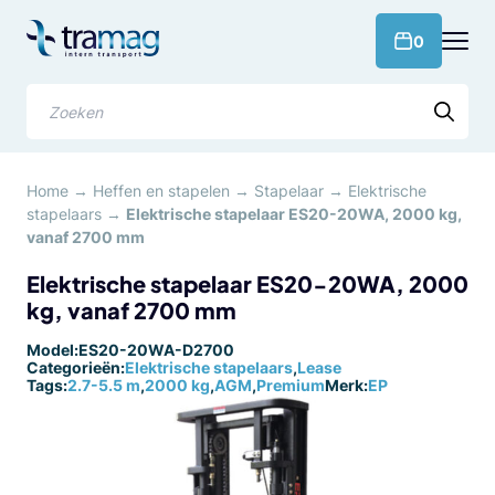
Meteen
naar
products 
0
de
content
Zoeken
Home
→
Heffen en stapelen
→
Stapelaar
→
Elektrische
stapelaars
→
Elektrische stapelaar ES20-20WA, 2000 kg,
vanaf 2700 mm
Elektrische stapelaar ES20-20WA, 2000
kg, vanaf 2700 mm
Model:
ES20-20WA-D2700
Categorieën:
Elektrische stapelaars
,
Lease
Tags:
2.7-5.5 m
,
2000 kg
,
AGM
,
Premium
Merk:
EP