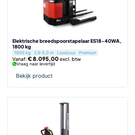
optie
kan
gekozen
worden
op
de
Elektrische breedspoorstapelaar ES18-40WA,
1800 kg
productpagina
1800 kg
2.6-5.0 m
Loodzuur
Premium
€
8.095,00
Vanaf:
Vraag naar levertijd
Bekijk product
Dit
product
heeft
meerdere