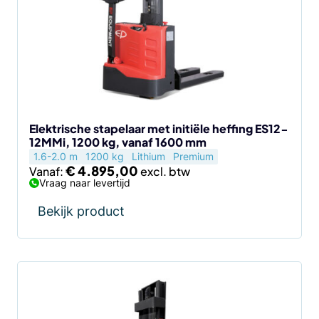
variaties.
Deze
optie
kan
gekozen
worden
op
de
Elektrische stapelaar met initiële heffing ES12-
12MMi, 1200 kg, vanaf 1600 mm
productpagina
1.6-2.0 m
1200 kg
Lithium
Premium
€
4.895,00
Vanaf:
Vraag naar levertijd
Bekijk product
Dit
product