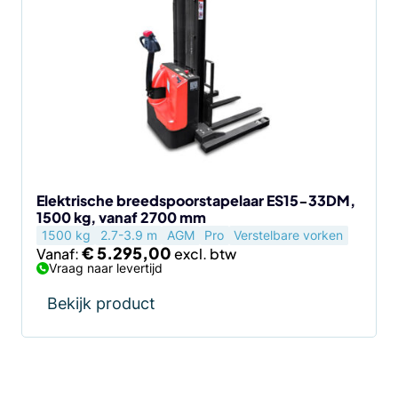
heeft
meerdere
variaties.
Deze
optie
kan
gekozen
worden
op
de
Elektrische breedspoorstapelaar ES15-33DM,
1500 kg, vanaf 2700 mm
productpagina
1500 kg
2.7-3.9 m
AGM
Pro
Verstelbare vorken
€
5.295,00
Vanaf:
Vraag naar levertijd
Bekijk product