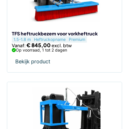
kan
gekozen
worden
op
de
TFS heftruckbezem voor vorkheftruck
1.5-1.8 m
Heftruckopname
Premium
productpagina
€
845,00
Vanaf:
Op voorraad, 1 tot 2 dagen
Bekijk product