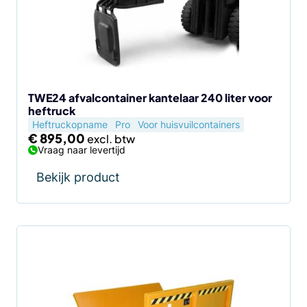
TWE24 afvalcontainer kantelaar 240 liter voor
heftruck
Heftruckopname
Pro
Voor huisvuilcontainers
€
895,00
Vraag naar levertijd
Bekijk product
Dit
product
heeft
meerdere