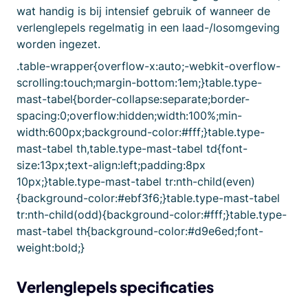
wat handig is bij intensief gebruik of wanneer de
verlenglepels regelmatig in een laad-/losomgeving
worden ingezet.
.table-wrapper{overflow-x:auto;-webkit-overflow-
scrolling:touch;margin-bottom:1em;}table.type-
mast-tabel{border-collapse:separate;border-
spacing:0;overflow:hidden;width:100%;min-
width:600px;background-color:#fff;}table.type-
mast-tabel th,table.type-mast-tabel td{font-
size:13px;text-align:left;padding:8px
10px;}table.type-mast-tabel tr:nth-child(even)
{background-color:#ebf3f6;}table.type-mast-tabel
tr:nth-child(odd){background-color:#fff;}table.type-
mast-tabel th{background-color:#d9e6ed;font-
weight:bold;}
Verlenglepels specificaties