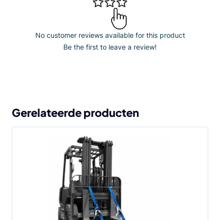
No customer reviews available for this product
Be the first to leave a review!
Gerelateerde producten
Dit
product
heeft
meerdere
variaties.
Deze
optie