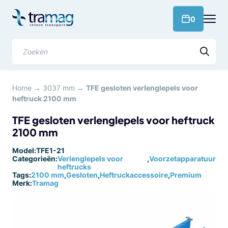
Meteen
naar
products 
0
de
content
Zoeken
Home
→
3037 mm
→
TFE gesloten verlenglepels voor
heftruck 2100 mm
TFE gesloten verlenglepels voor heftruck
2100 mm
Model:
TFE1-21
Categorieën:
Verlenglepels voor
,
Voorzetapparatuur
heftrucks
Tags:
2100 mm
,
Gesloten
,
Heftruckaccessoire
,
Premium
Merk:
Tramag