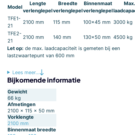
Lengte
Breedte
Binnenmaat
Max
Model
verlenglepel
verlenglepel
verlenglepel
laadcapac
TFE1-
2100 mm
115 mm
100×45 mm
3000 kg
21
TFE2-
2100 mm
140 mm
130×50 mm
4500 kg
21
Let op:
de max. laadcapaciteit is gemeten bij een
lastzwaartepunt van 600 mm
Lees meer…
Bijkomende informatie
Gewicht
66 kg
Afmetingen
2100 × 115 × 50 mm
Vorklengte
2100 mm
Binnenmaat breedte