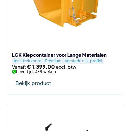
variaties.
Deze
optie
kan
gekozen
worden
op
de
LGK Kiepcontainer voor Lange Materialen
Incl. trekkoord
Premium
Versterkte U-profiel
productpagina
€
1.399,00
Vanaf:
Levertijd: 4-6 weken
Bekijk product