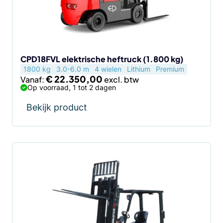
kan
gekozen
worden
op
de
CPD18FVL elektrische heftruck (1.800 kg)
1800 kg
3.0-6.0 m
4 wielen
Lithium
Premium
productpagina
€
22.350,00
Vanaf:
Op voorraad, 1 tot 2 dagen
Bekijk product
Dit
product
heeft
meerdere
variaties.
Deze