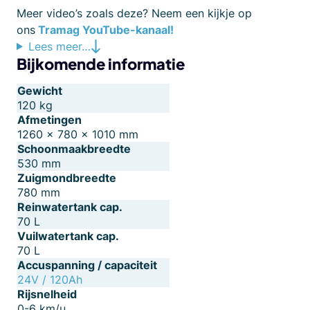
Meer video’s zoals deze? Neem een kijkje op
ons
Tramag YouTube-kanaal!
Lees meer…
Bijkomende informatie
Gewicht
120 kg
Afmetingen
1260 × 780 × 1010 mm
Schoonmaakbreedte
530 mm
Zuigmondbreedte
780 mm
Reinwatertank cap.
70 L
Vuilwatertank cap.
70 L
Accuspanning / capaciteit
24V / 120Ah
Rijsnelheid
0-6 km/u