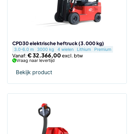
optie
kan
gekozen
worden
op
de
CPD30 elektrische heftruck (3.000 kg)
3.0-6.0 m
3000 kg
4 wielen
Lithium
Premium
productpagina
€
32.366,00
Vanaf:
Vraag naar levertijd
Bekijk product