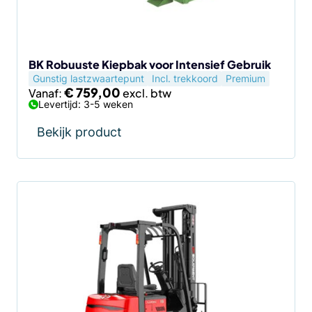
gekozen
worden
op
de
BK Robuuste Kiepbak voor Intensief Gebruik
Gunstig lastzwaartepunt
Incl. trekkoord
Premium
productpagina
€
759,00
Vanaf:
Levertijd: 3-5 weken
Bekijk product
Dit
product
heeft
meerdere
variaties.
Deze
optie