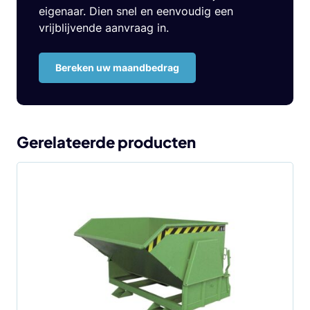
eigenaar. Dien snel en eenvoudig een
vrijblijvende aanvraag in.
Bereken uw maandbedrag
Gerelateerde producten
Dit
product
heeft
meerdere
variaties.
Deze
optie
kan