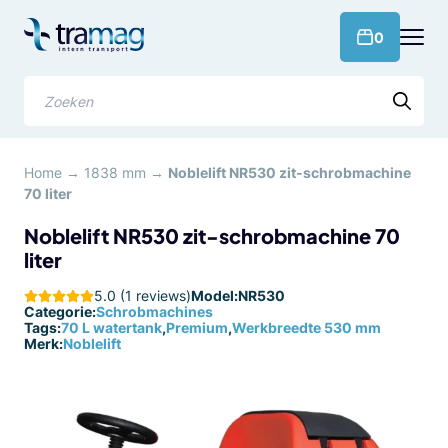
Meteen
naar
products 
0
de
content
Zoeken
Home
→
1838 mm
→
Noblelift NR530 zit-schrobmachine
70 liter
Noblelift NR530 zit-schrobmachine 70
liter
5.0 (1 reviews)
Model:
NR530
Categorie:
Schrobmachines
Tags:
70 L watertank
,
Premium
,
Werkbreedte 530 mm
Merk:
Noblelift