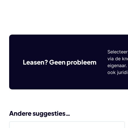
Selectee
via de kn
Leasen? Geen probleem
eigenaar.
ook jurid
Andere suggesties…