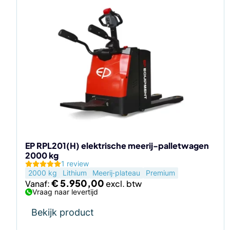
Dit
product
heeft
meerdere
variaties.
Deze
optie
kan
gekozen
worden
op
de
EP RPL201(H) elektrische meerij-palletwagen
2000 kg
productpagina
1 review
2000 kg
Lithium
Meerij‑plateau
Premium
€
5.950,00
Vanaf:
Vraag naar levertijd
Bekijk product