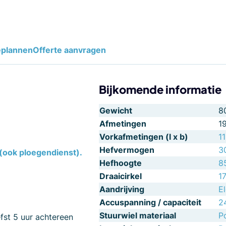
eplannen
Offerte aanvragen
Bijkomende informatie
Gewicht
8
Afmetingen
1
Vorkafmetingen (l x b)
1
Hefvermogen
3
(ook ploegendienst).
Hefhoogte
8
Draaicirkel
1
Aandrijving
El
Accuspanning / capaciteit
2
Stuurwiel materiaal
P
fst 5 uur achtereen