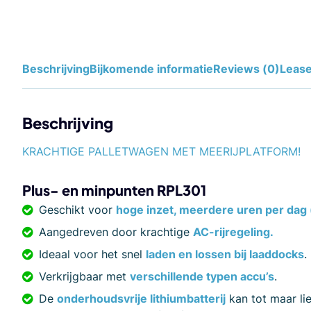
Beschrijving
Bijkomende informatie
Reviews (0)
Leas
Beschrijving
KRACHTIGE PALLETWAGEN MET MEERIJPLATFORM!
Plus- en minpunten RPL301
Geschikt voor
hoge inzet, meerdere uren per dag 
Aangedreven door krachtige
AC-rijregeling.
Ideaal voor het snel
laden en lossen bij laaddocks
.
Verkrijgbaar met
verschillende typen accu’s
.
De
onderhoudsvrije lithiumbatterij
kan tot maar lie