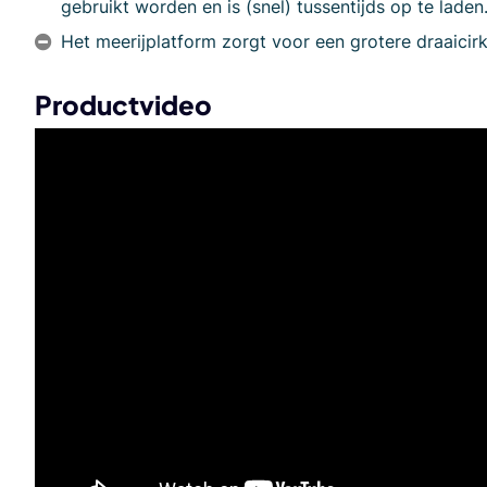
gebruikt worden en is (snel) tussentijds op te laden
Het meerijplatform zorgt voor een grotere draaicirk
Productvideo