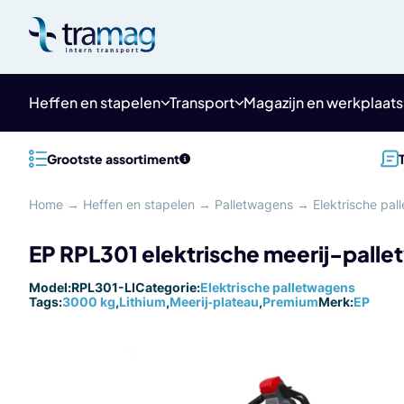
Meteen
naar
de
content
Heffen en stapelen
Transport
Magazijn en werkplaats
Grootste assortiment
Home
→
Heffen en stapelen
→
Palletwagens
→
Elektrische pa
EP RPL301 elektrische meerij-pall
Model:
RPL301-LI
Categorie:
Elektrische palletwagens
Tags:
3000 kg
,
Lithium
,
Meerij‑plateau
,
Premium
Merk:
EP