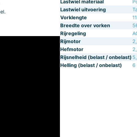
Lastwiel materiaal
P
.
Lastwiel uitvoering
T
el.
Vorklengte
1
Breedte over vorken
5
Rijregeling
A
Rijmotor
2
Hefmotor
2
Rijsnelheid (belast / onbelast)
5
Helling (belast / onbelast)
6