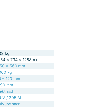
02 kg
954 × 734 × 1288 mm
150 x 560 mm
000 kg
5 – 120 mm
790 mm
ektrisch
4 V / 205 Ah
olyurethaan