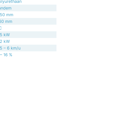
olyurethaan
andem
150 mm
60 mm
C
,5 kW
,2 kW
,5 – 6 km/u
 – 16 %