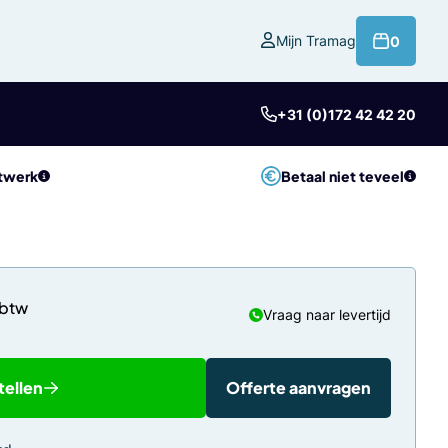
product
Mijn Tramag
0
+31 (0)172 42 42 20
twerk
Betaal niet teveel
Vraag naar levertijd
tellen
Offerte aanvragen