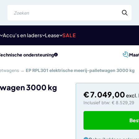
Zoeken
Accu’s en laders
Lease
SALE
Technische ondersteuning
Maa
lletwagens
→
EP RPL301 elektrische meerij-palletwagen 3000 kg
etwagen 3000 kg
€
7.049,00
Inclusief btw: € 8.529,29
Bes