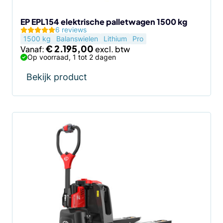
op
de
EP EPL154 elektrische palletwagen 1500 kg
6 reviews
productpagina
1500 kg
Balanswielen
Lithium
Pro
€
2.195,00
Vanaf:
Op voorraad, 1 tot 2 dagen
Bekijk product
Dit
product
heeft
meerdere
variaties.
Deze
optie
kan