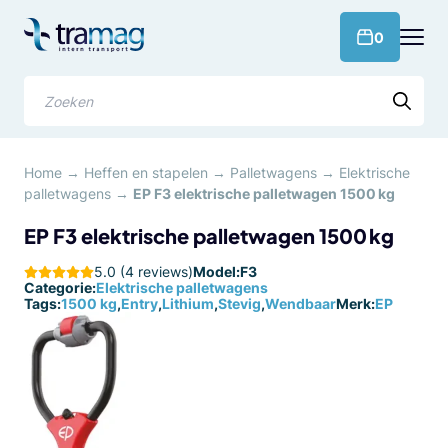
Meteen
naar
products 
0
de
content
Zoeken
Home
→
Heffen en stapelen
→
Palletwagens
→
Elektrische
palletwagens
→
EP F3 elektrische palletwagen 1500 kg
EP F3 elektrische palletwagen 1500 kg
5.0 (4 reviews)
Model:
F3
Categorie:
Elektrische palletwagens
Tags:
1500 kg
,
Entry
,
Lithium
,
Stevig
,
Wendbaar
Merk:
EP