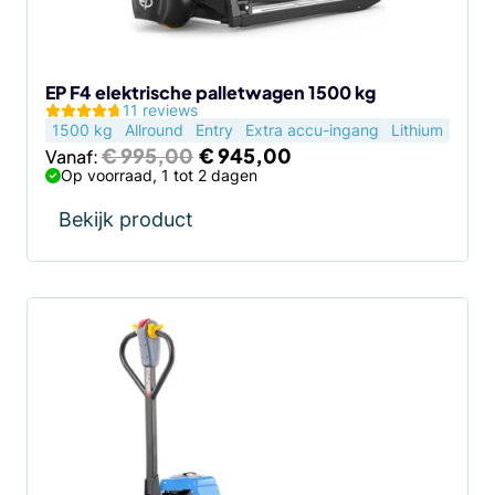
gekozen
worden
op
de
EP F4 elektrische palletwagen 1500 kg
11 reviews
productpagina
1500 kg
Allround
Entry
Extra accu-ingang
Lithium
Oorspronkelijke
Huidige
€
995,00
€
945,00
Vanaf:
prijs
prijs
Op voorraad, 1 tot 2 dagen
was:
is:
€ 995,00.
€ 945,00.
Bekijk product
Dit
product
heeft
meerdere
variaties.
Deze