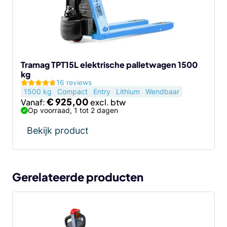
optie
kan
gekozen
worden
op
de
Tramag TPT15L elektrische palletwagen 1500
kg
productpagina
16 reviews
1500 kg
Compact
Entry
Lithium
Wendbaar
€
925,00
Vanaf:
Op voorraad, 1 tot 2 dagen
Bekijk product
Gerelateerde producten