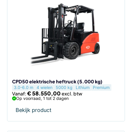
Dit
product
heeft
meerdere
variaties.
Deze
optie
kan
gekozen
worden
op
de
CPD50 elektrische heftruck (5.000 kg)
3.0-6.0 m
4 wielen
5000 kg
Lithium
Premium
productpagina
€
58.550,00
Vanaf:
Op voorraad, 1 tot 2 dagen
Bekijk product