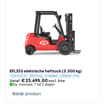
Dit
product
heeft
meerdere
variaties.
Deze
optie
kan
gekozen
worden
op
de
EFL353 elektrische heftruck (3.500 kg)
3.0-6.0 m
3500 kg
4 wielen
Lithium
Pro
productpagina
€
23.695,00
Vanaf:
Op voorraad, 1 tot 2 dagen
Bekijk product