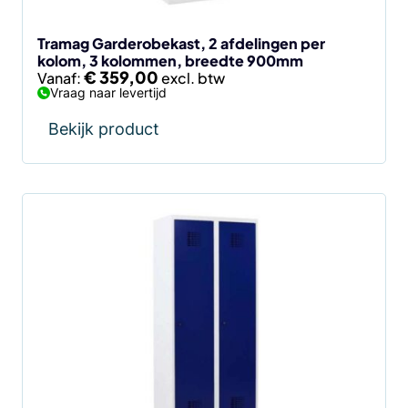
op
de
Tramag Garderobekast, 2 afdelingen per
kolom, 3 kolommen, breedte 900mm
productpagina
€
359,00
Vanaf:
Vraag naar levertijd
Bekijk product
Dit
product
heeft
meerdere
variaties.
Deze
optie
kan
gekozen