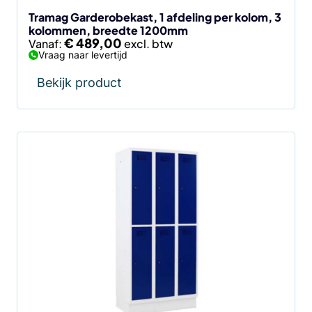
de
Tramag Garderobekast, 1 afdeling per kolom, 3
kolommen, breedte 1200mm
productpagina
€
489,00
Vanaf:
Vraag naar levertijd
Bekijk product
Dit
product
heeft
meerdere
variaties.
Deze
optie
kan
gekozen
worden