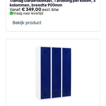
de
Tramag Garderobekast, 1 afdeling per kolom, 3
kolommen, breedte 900mm
productpagina
€
349,00
Vanaf:
Vraag naar levertijd
Bekijk product
Dit
product
heeft
meerdere
variaties.
Deze
optie
kan
gekozen
worden
op