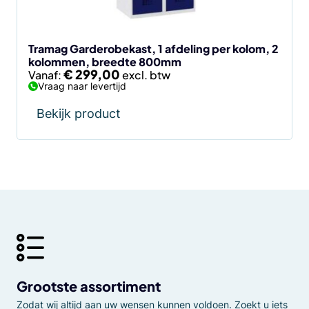
worden
op
de
Tramag Garderobekast, 1 afdeling per kolom, 2
kolommen, breedte 800mm
productpagina
€
299,00
Vanaf:
Vraag naar levertijd
Bekijk product
Grootste assortiment
Zodat wij altijd aan uw wensen kunnen voldoen. Zoekt u iets