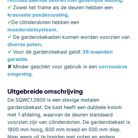
rechtsdraaiende deuren met gedempte sluiting
.
✔
Zowel het frame als de deuren hebben een
krasvaste poedercoating
.
✔
De cilindersloten hebben een
moederslotsysteem
.
✔
De garderobekasten kunnen worden voorzien van
diverse poten
.
✔
Voor de garderobekast geldt
36 maanden
garantie
.
✘
Minder geschikt voor gebruik in een
corrossieve
omgeving
.
Uitgebreide omschrijving
De SQWC1.2600 is een stevige metalen
garderobekast. De kast heeft een dubbele kolom
met 1 afdeling, waarvan de deuren standaard
voorzien zijn van cilindersloten. De garderobekast is
1800 mm hoog, 600 mm breed en 500 mm diep.
Naar wens uit te breiden met poten en andere