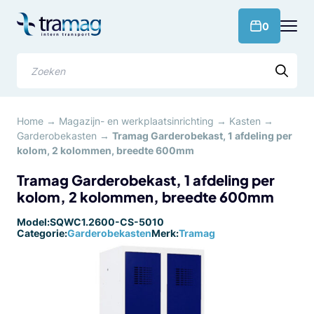
Meteen
naar
products 
0
de
content
Zoeken
Home
→
Magazijn- en werkplaatsinrichting
→
Kasten
→
Garderobekasten
→
Tramag Garderobekast, 1 afdeling per
kolom, 2 kolommen, breedte 600mm
Tramag Garderobekast, 1 afdeling per
kolom, 2 kolommen, breedte 600mm
Model:
SQWC1.2600-CS-5010
Categorie:
Garderobekasten
Merk:
Tramag