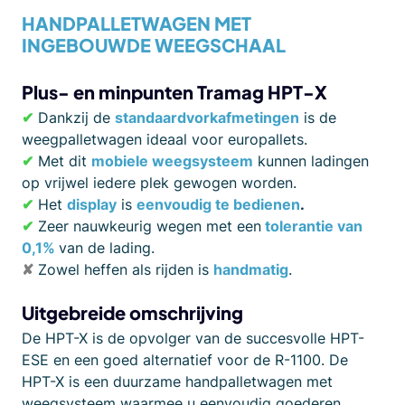
HANDPALLETWAGEN MET
INGEBOUWDE WEEGSCHAAL
Plus- en minpunten
Tramag HPT-X
✔
Dankzij de
standaardvorkafmetingen
is de
weegpalletwagen ideaal voor europallets.
✔
Met dit
mobiele weegsysteem
kunnen ladingen
op vrijwel iedere plek gewogen worden.
✔
Het
display
is
eenvoudig te bedienen
.
✔
Zeer nauwkeurig wegen met een
tolerantie van
0,1%
van de lading.
✘
Zowel heffen als rijden is
handmatig
.
Uitgebreide omschrijving
De HPT-X is de opvolger van de succesvolle HPT-
ESE en een goed alternatief voor de R-1100. De
HPT-X is een duurzame handpalletwagen met
weegsysteem waarmee u eenvoudig goederen