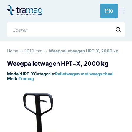
Meteen
naar
products 
0
de
content
Zoeken
Home
→
1010 mm
→
Weegpalletwagen HPT-X, 2000 kg
Weegpalletwagen HPT-X, 2000 kg
Model:
HPT-X
Categorie:
Palletwagen met weegschaal
Merk:
Tramag