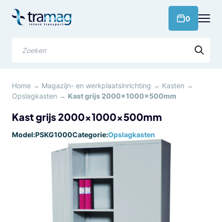
Meteen
naar
products 
0
de
content
Zoeken
Home
→
Magazijn- en werkplaatsinrichting
→
Kasten
→
Opslagkasten
→
Kast grijs 2000x1000x500mm
Kast grijs 2000x1000x500mm
Model:
PSKG1000
Categorie:
Opslagkasten