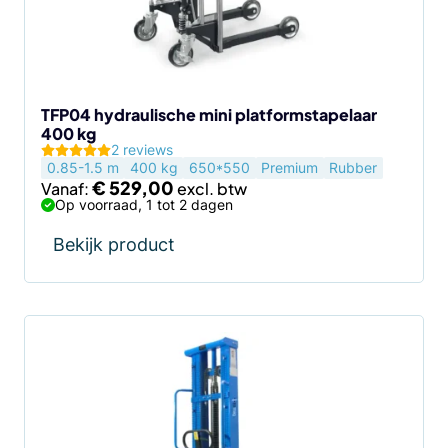
kan
gekozen
worden
op
de
TFP04 hydraulische mini platformstapelaar
400 kg
productpagina
2 reviews
0.85-1.5 m
400 kg
650*550
Premium
Rubber
€
529,00
Vanaf:
Op voorraad, 1 tot 2 dagen
Bekijk product
Dit
product
heeft
meerdere