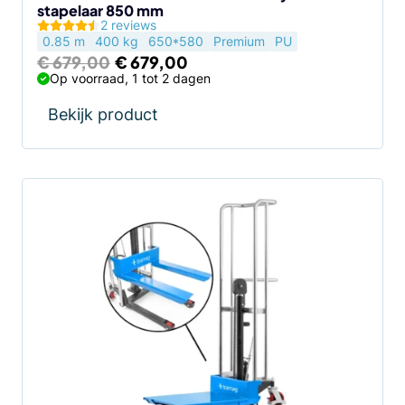
stapelaar 850 mm
2 reviews
0.85 m
400 kg
650*580
Premium
PU
Oorspronkelijke
Huidige
€
679,00
€
679,00
prijs
prijs
Op voorraad, 1 tot 2 dagen
was:
is:
€ 679,00.
€ 679,00.
Bekijk product
Dit
product
heeft
meerdere
variaties.
Deze
optie
kan
gekozen