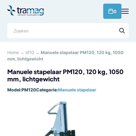
Meteen
naar
products 
0
de
content
Zoeken
Home
→
sf10
→
Manuele stapelaar PM120, 120 kg, 1050
mm, lichtgewicht
Manuele stapelaar PM120, 120 kg, 1050
mm, lichtgewicht
Model:
PM120
Categorie:
Manuele stapelaar