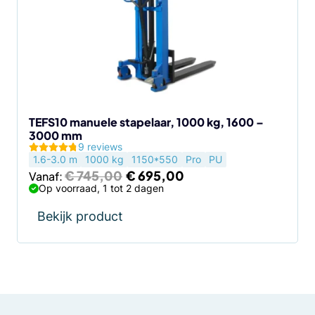
variaties.
Deze
optie
kan
gekozen
worden
op
de
TEFS10 manuele stapelaar, 1000 kg, 1600 –
3000 mm
productpagina
9 reviews
1.6-3.0 m
1000 kg
1150*550
Pro
PU
Oorspronkelijke
Huidige
€
745,00
€
695,00
Vanaf:
prijs
prijs
Op voorraad, 1 tot 2 dagen
was:
is:
€ 745,00.
€ 695,00.
Bekijk product