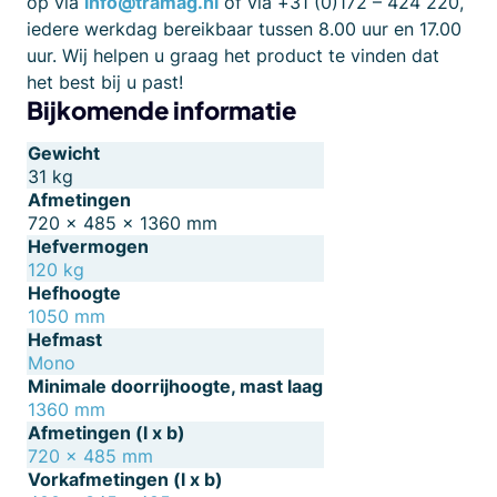
op via
info@tramag.nl
of via +31 (0)172 – 424 220,
iedere werkdag bereikbaar tussen 8.00 uur en 17.00
uur. Wij helpen u graag het product te vinden dat
het best bij u past!
Bijkomende informatie
Gewicht
31 kg
Afmetingen
720 × 485 × 1360 mm
Hefvermogen
120 kg
Hefhoogte
1050 mm
Hefmast
Mono
Minimale doorrijhoogte, mast laag
1360 mm
Afmetingen (l x b)
720 x 485 mm
Vorkafmetingen (l x b)