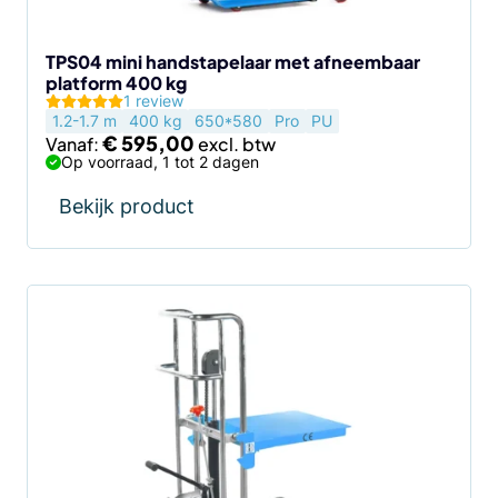
worden
op
de
TPS04 mini handstapelaar met afneembaar
platform 400 kg
productpagina
1 review
1.2-1.7 m
400 kg
650*580
Pro
PU
€
595,00
Vanaf:
Op voorraad, 1 tot 2 dagen
Bekijk product
Dit
product
heeft
meerdere
variaties.
Deze
optie