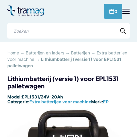
Meteen
naar
products 
0
de
content
Zoeken
Home
→
Batterijen en laders
→
Batterijen
→
Extra batterijen
voor machine
→
Lithiumbatterij (versie 1) voor EPL1531
palletwagen
Lithiumbatterij (versie 1) voor EPL1531
palletwagen
Model:
EPL1531/24V-20Ah
Categorie:
Extra batterijen voor machine
Merk:
EP