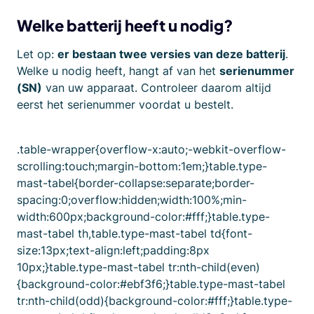
Welke batterij heeft u nodig?
Let op:
er bestaan twee versies van deze batterij
.
Welke u nodig heeft, hangt af van het
serienummer
(SN)
van uw apparaat. Controleer daarom altijd
eerst het serienummer voordat u bestelt.
.table-wrapper{overflow-x:auto;-webkit-overflow-
scrolling:touch;margin-bottom:1em;}table.type-
mast-tabel{border-collapse:separate;border-
spacing:0;overflow:hidden;width:100%;min-
width:600px;background-color:#fff;}table.type-
mast-tabel th,table.type-mast-tabel td{font-
size:13px;text-align:left;padding:8px
10px;}table.type-mast-tabel tr:nth-child(even)
{background-color:#ebf3f6;}table.type-mast-tabel
tr:nth-child(odd){background-color:#fff;}table.type-