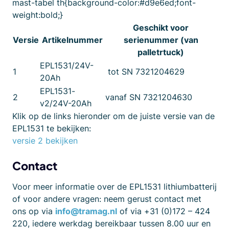
mast-tabel th{background-color:#d9e6ed;font-
weight:bold;}
Geschikt voor
Versie
Artikelnummer
serienummer (van
palletrtuck)
EPL1531/24V-
1
tot SN 7321204629
20Ah
EPL1531-
2
vanaf SN 7321204630
v2/24V-20Ah
Klik op de links hieronder om de juiste versie van de
EPL1531 te bekijken:
versie 2 bekijken
Contact
Voor meer informatie over de EPL1531 lithiumbatterij
of voor andere vragen: neem gerust contact met
ons op via
info@tramag.nl
of via +31 (0)172 – 424
220, iedere werkdag bereikbaar tussen 8.00 uur en