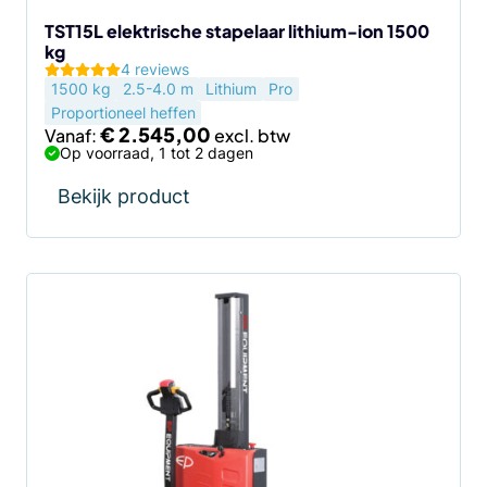
op
de
TST15L elektrische stapelaar lithium-ion 1500
kg
productpagina
4 reviews
1500 kg
2.5-4.0 m
Lithium
Pro
Proportioneel heffen
€
2.545,00
Vanaf:
Op voorraad, 1 tot 2 dagen
Bekijk product
Dit
product
heeft
meerdere
variaties.
Deze
optie