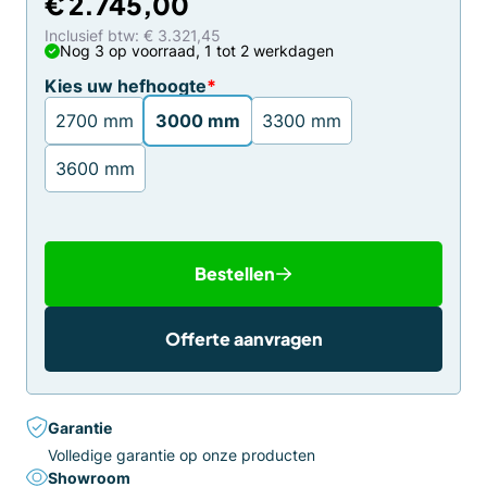
prijs
prijs
€
2.745,00
was:
is:
Inclusief btw: € 3.321,45
€ 3.395,00.
€ 2.745,00.
Nog 3 op voorraad, 1 tot 2 werkdagen
Kies uw hefhoogte
*
2700 mm
3000 mm
3300 mm
3600 mm
Bestellen
Offerte aanvragen
Garantie
Volledige garantie op onze producten
Showroom