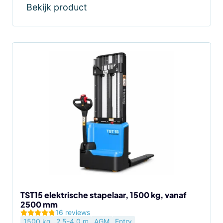
Bekijk product
Dit
product
heeft
meerdere
variaties.
Deze
optie
kan
gekozen
worden
op
de
TST15 elektrische stapelaar, 1500 kg, vanaf
2500 mm
productpagina
16 reviews
1500 kg
2.5-4.0 m
AGM
Entry