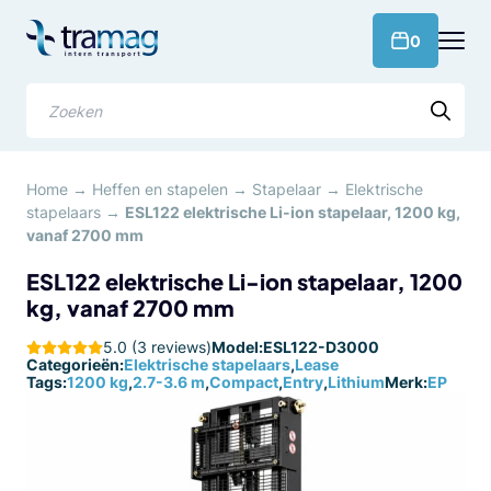
Meteen
naar
products 
0
de
content
Zoeken
Home
→
Heffen en stapelen
→
Stapelaar
→
Elektrische
stapelaars
→
ESL122 elektrische Li-ion stapelaar, 1200 kg,
vanaf 2700 mm
ESL122 elektrische Li-ion stapelaar, 1200
kg, vanaf 2700 mm
5.0 (3 reviews)
Model:
ESL122-D3000
Categorieën:
Elektrische stapelaars
,
Lease
Tags:
1200 kg
,
2.7-3.6 m
,
Compact
,
Entry
,
Lithium
Merk:
EP