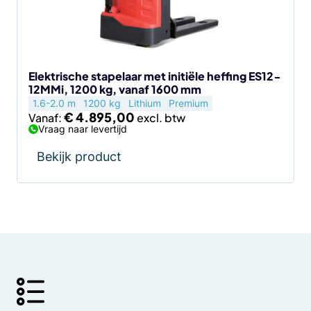
kan
gekozen
worden
op
de
Elektrische stapelaar met initiële heffing ES12-
12MMi, 1200 kg, vanaf 1600 mm
productpagina
1.6-2.0 m
1200 kg
Lithium
Premium
€
4.895,00
Vanaf:
Vraag naar levertijd
Bekijk product