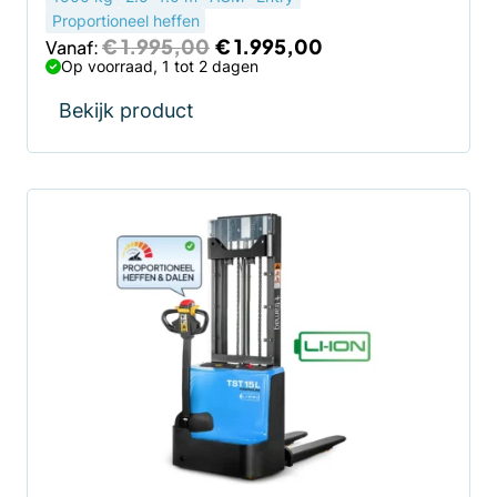
Proportioneel heffen
Oorspronkelijke
Huidige
€
1.995,00
€
1.995,00
Vanaf:
prijs
prijs
Op voorraad, 1 tot 2 dagen
was:
is:
€ 1.995,00.
€ 1.995,00.
Bekijk product
Dit
product
heeft
meerdere
variaties.
Deze
optie
kan
gekozen
worden