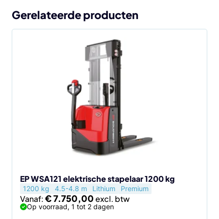
Gerelateerde producten
Dit
product
heeft
meerdere
variaties.
Deze
optie
kan
gekozen
worden
op
de
EP WSA121 elektrische stapelaar 1200 kg
1200 kg
4.5-4.8 m
Lithium
Premium
productpagina
€
7.750,00
Vanaf:
Op voorraad, 1 tot 2 dagen