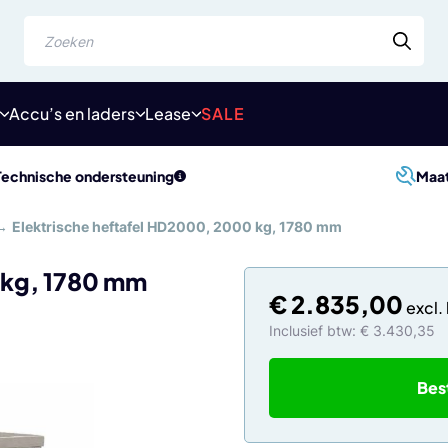
Zoeken
Accu’s en laders
Lease
SALE
Technische ondersteuning
Maa
→
Elektrische heftafel HD2000, 2000 kg, 1780 mm
 kg, 1780 mm
€
2.835,00
Inclusief btw: € 3.430,35
Bes