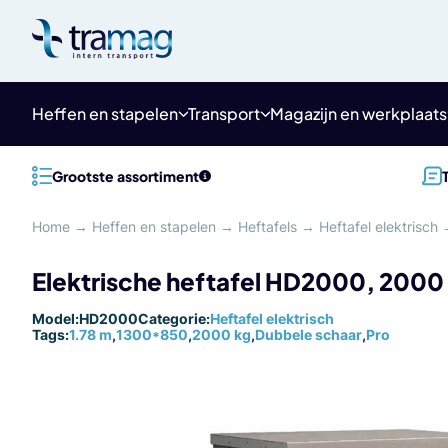
Meteen
naar
de
content
Heffen en stapelen
Transport
Magazijn en werkplaats
Grootste assortiment
Home
→
Heffen en stapelen
→
Heftafels
→
Heftafel elektrisch
Elektrische heftafel HD2000, 2000
Model:
HD2000
Categorie:
Heftafel elektrisch
Tags:
1.78 m
,
1300*850
,
2000 kg
,
Dubbele schaar
,
Pro