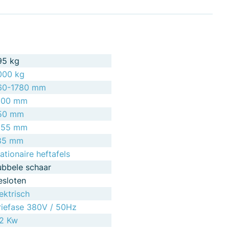
95 kg
000 kg
60-1780 mm
300 mm
50 mm
255 mm
85 mm
ationaire heftafels
ubbele schaar
esloten
ektrisch
riefase 380V / 50Hz
,2 Kw