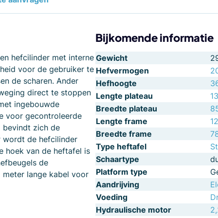
Bijkomende informatie
en hefcilinder met interne
Gewicht
2
heid voor de gebruiker te
Hefvermogen
2
sen de scharen. Ander
Hefhoogte
3
weging direct te stoppen
Lengte plateau
1
p met ingebouwde
Breedte plateau
8
e voor gecontroleerde
Lengte frame
1
 bevindt zich de
Breedte frame
7
 wordt de hefcilinder
Type heftafel
St
e hoek van de heftafel is
Schaartype
d
hefbeugels de
Platform type
G
 meter lange kabel voor
Aandrijving
El
Voeding
D
Hydraulische motor
2