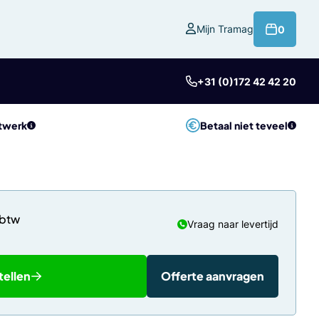
product
Mijn Tramag
0
+31 (0)172 42 42 20
twerk
Betaal niet teveel
Vraag naar levertijd
tellen
Offerte aanvragen