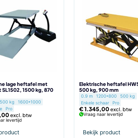
he lage heftafel met
Elektrische heftafel H
t SL1502, 1500 kg, 870
500 kg, 900 mm
0.9 m
1200*800
500 kg
500 kg
1600*1000
Enkele schaar
Pro
€
1.345,00
le
Pro
,00
Vraag naar levertijd
ar levertijd
 product
Bekijk product