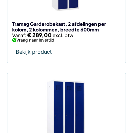
gekozen
worden
op
de
Tramag Garderobekast, 2 afdelingen per
kolom, 2 kolommen, breedte 600mm
productpagina
€
289,00
Vanaf:
Vraag naar levertijd
Bekijk product
Dit
product
heeft
meerdere
variaties.
Deze
optie