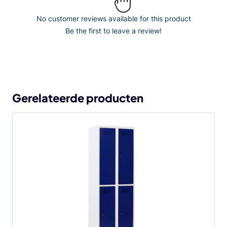
No customer reviews available for this product
Be the first to leave a review!
Gerelateerde producten
Dit
product
heeft
meerdere
variaties.
Deze
optie
kan