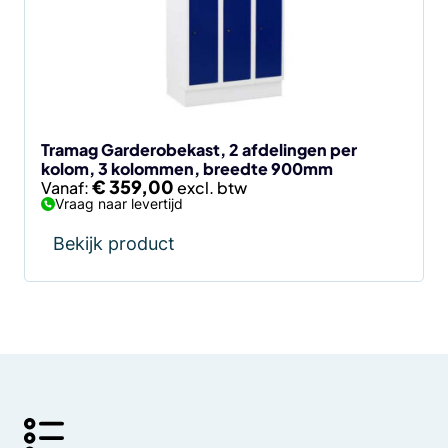
Deze
optie
kan
gekozen
worden
op
de
Tramag Garderobekast, 2 afdelingen per
kolom, 3 kolommen, breedte 900mm
productpagina
€
359,00
Vanaf:
Vraag naar levertijd
Bekijk product