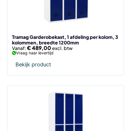
optie
kan
gekozen
worden
op
de
Tramag Garderobekast, 1 afdeling per kolom, 3
kolommen, breedte 1200mm
productpagina
€
489,00
Vanaf:
Vraag naar levertijd
Bekijk product
Dit
product
heeft
meerdere
variaties.