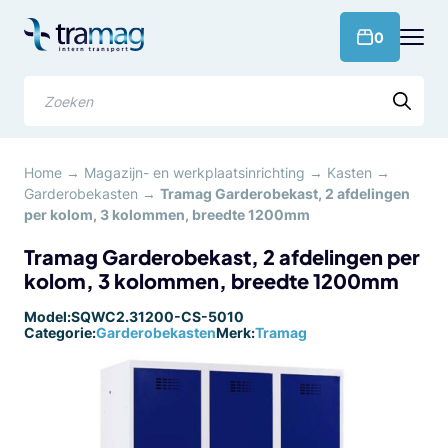
Meteen
naar
products 
0
de
content
Zoeken
Home
→
Magazijn- en werkplaatsinrichting
→
Kasten
→
Garderobekasten
→
Tramag Garderobekast, 2 afdelingen
per kolom, 3 kolommen, breedte 1200mm
Tramag Garderobekast, 2 afdelingen per
kolom, 3 kolommen, breedte 1200mm
Model:
SQWC2.31200-CS-5010
Categorie:
Garderobekasten
Merk:
Tramag