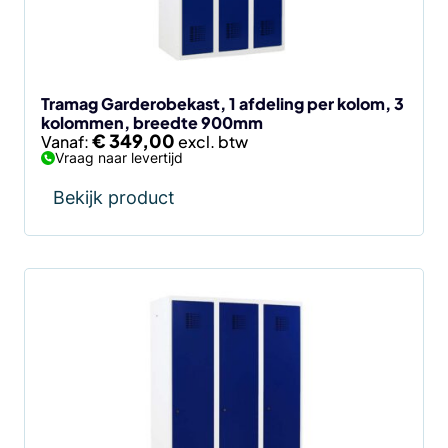
kan
gekozen
worden
op
de
Tramag Garderobekast, 1 afdeling per kolom, 3
kolommen, breedte 900mm
productpagina
€
349,00
Vanaf:
Vraag naar levertijd
Bekijk product
Dit
product
heeft
meerdere
variaties.
Deze