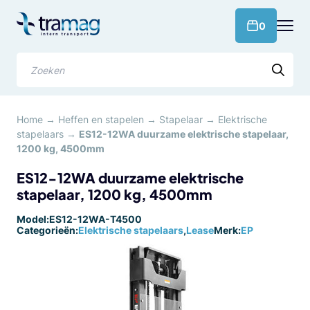
Meteen
naar
products 
0
de
content
Zoeken
Home
→
Heffen en stapelen
→
Stapelaar
→
Elektrische
stapelaars
→
ES12-12WA duurzame elektrische stapelaar,
1200 kg, 4500mm
ES12-12WA duurzame elektrische
stapelaar, 1200 kg, 4500mm
Model:
ES12-12WA-T4500
Categorieën:
Elektrische stapelaars
,
Lease
Merk:
EP