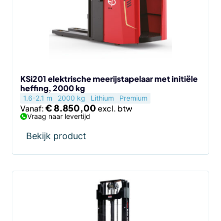
Deze
optie
kan
gekozen
worden
op
de
KSi201 elektrische meerijstapelaar met initiële
heffing, 2000 kg
productpagina
1.6-2.1 m
2000 kg
Lithium
Premium
€
8.850,00
Vanaf:
Vraag naar levertijd
Bekijk product
Dit
product
heeft