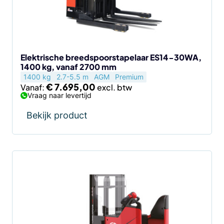
kan
gekozen
worden
op
de
Elektrische breedspoorstapelaar ES14-30WA,
1400 kg, vanaf 2700 mm
productpagina
1400 kg
2.7-5.5 m
AGM
Premium
€
7.695,00
Vanaf:
Vraag naar levertijd
Bekijk product
Dit
product
heeft
meerdere
variaties.