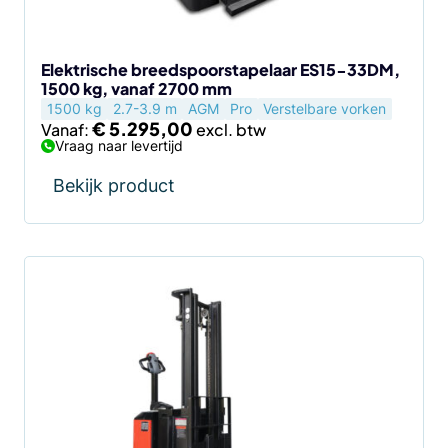
worden
op
de
Elektrische breedspoorstapelaar ES15-33DM,
1500 kg, vanaf 2700 mm
productpagina
1500 kg
2.7-3.9 m
AGM
Pro
Verstelbare vorken
€
5.295,00
Vanaf:
Vraag naar levertijd
Bekijk product
Dit
product
heeft
meerdere
variaties.
Deze
optie