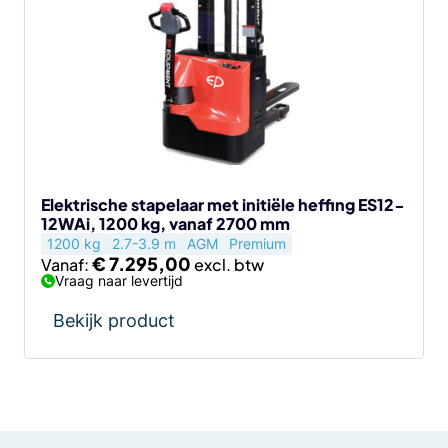
meerdere
variaties.
Deze
optie
kan
gekozen
worden
op
de
Elektrische stapelaar met initiële heffing ES12-
12WAi, 1200 kg, vanaf 2700 mm
productpagina
1200 kg
2.7-3.9 m
AGM
Premium
€
7.295,00
Vanaf:
Vraag naar levertijd
Bekijk product