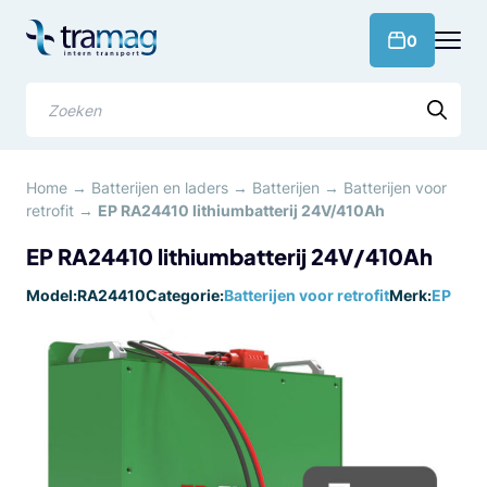
Meteen
naar
products 
0
de
content
Zoeken
Home
→
Batterijen en laders
→
Batterijen
→
Batterijen voor
retrofit
→
EP RA24410 lithiumbatterij 24V/410Ah
EP RA24410 lithiumbatterij 24V/410Ah
Model:
RA24410
Categorie:
Batterijen voor retrofit
Merk:
EP