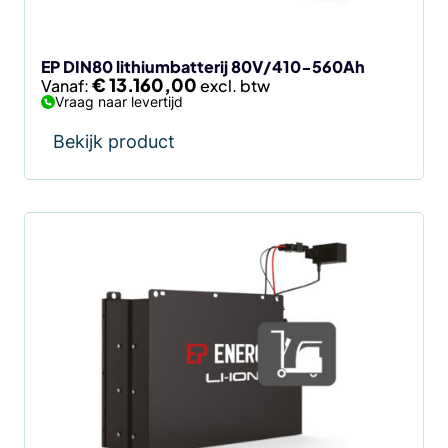
worden
op
de
EP DIN80 lithiumbatterij 80V/410-560Ah
€
13.160,00
Vanaf:
productpagina
Vraag naar levertijd
Bekijk product
Dit
product
heeft
meerdere
variaties.
Deze
optie
kan
gekozen