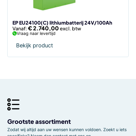
gekozen
worden
op
de
EP EU24100(C) lithiumbatterij 24V/100Ah
€
2.740,00
Vanaf:
productpagina
Vraag naar levertijd
Bekijk product
Grootste assortiment
Zodat wij altijd aan uw wensen kunnen voldoen. Zoekt u iets
specifieks? Neem dan contact met ons op.