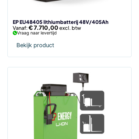
worden
op
de
EP EU48405 lithiumbatterij 48V/405Ah
€
7.710,00
Vanaf:
productpagina
Vraag naar levertijd
Bekijk product
Dit
product
heeft
meerdere
variaties.
Deze
optie
kan