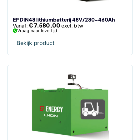
worden
op
de
EP DIN48 lithiumbatterij 48V/280-460Ah
€
7.580,00
Vanaf:
productpagina
Vraag naar levertijd
Bekijk product
Dit
product
heeft
meerdere
variaties.
Deze
optie
kan
gekozen