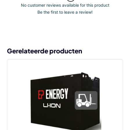
No customer reviews available for this product
Be the first to leave a review!
Gerelateerde producten
Dit
product
heeft
meerdere
variaties.
Deze
optie
kan
gekozen