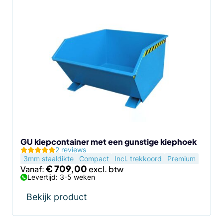
Dit
product
heeft
meerdere
variaties.
Deze
optie
kan
gekozen
worden
op
de
GU kiepcontainer met een gunstige kiephoek
2 reviews
productpagina
3mm staaldikte
Compact
Incl. trekkoord
Premium
€
709,00
Vanaf:
Levertijd: 3-5 weken
Bekijk product