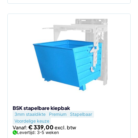
Dit
product
heeft
meerdere
variaties.
Deze
optie
kan
gekozen
worden
op
de
BSK stapelbare kiepbak
3mm staaldikte
Premium
Stapelbaar
productpagina
Voordelige keuze
€
339,00
Vanaf:
Levertijd: 3-5 weken