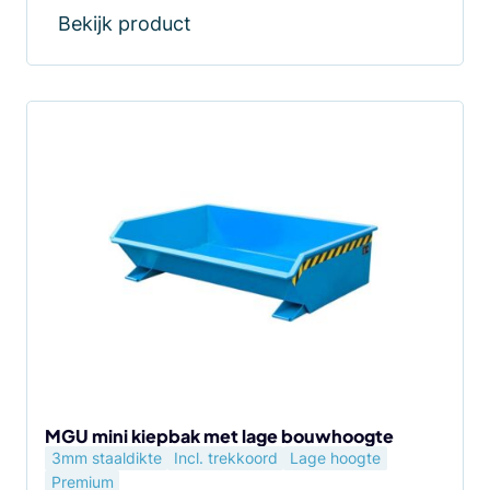
Bekijk product
Dit
product
heeft
meerdere
variaties.
Deze
optie
kan
gekozen
worden
op
de
MGU mini kiepbak met lage bouwhoogte
3mm staaldikte
Incl. trekkoord
Lage hoogte
productpagina
Premium