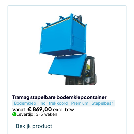
Dit
product
heeft
meerdere
variaties.
Deze
optie
kan
gekozen
worden
op
de
Tramag stapelbare bodemklepcontainer
Bodemklep
Incl. trekkoord
Premium
Stapelbaar
productpagina
€
869,00
Vanaf:
Levertijd: 3-5 weken
Bekijk product