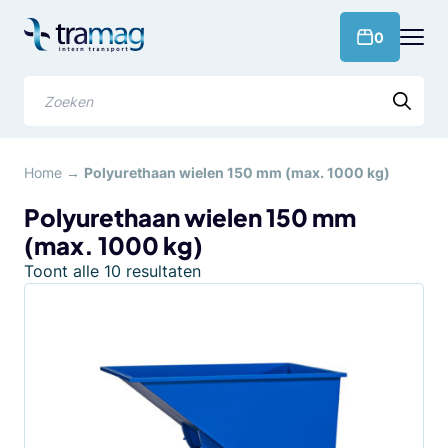
Meteen
naar
products 
0
de
content
Zoeken
Home
→
Polyurethaan wielen 150 mm (max. 1000 kg)
Polyurethaan wielen 150 mm
(max. 1000 kg)
Gesorteerd
Toont alle 10 resultaten
op
populariteit
Dit
product
heeft
meerdere
variaties.
Deze