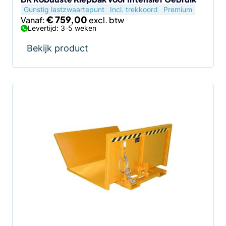
Gunstig lastzwaartepunt
Incl. trekkoord
Premium
productpagina
€
759,00
Vanaf:
Levertijd: 3-5 weken
Bekijk product
Dit
product
heeft
meerdere
variaties.
Deze
optie
kan
gekozen
worden
op