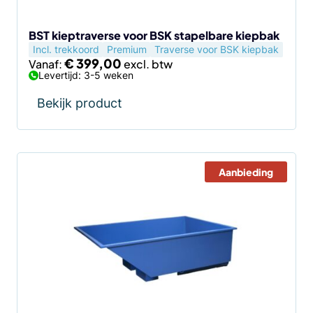
worden
op
de
BST kieptraverse voor BSK stapelbare kiepbak
Incl. trekkoord
Premium
Traverse voor BSK kiepbak
productpagina
€
399,00
Vanaf:
Levertijd: 3-5 weken
Bekijk product
Aanbieding