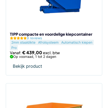
optie
kan
gekozen
worden
op
de
TIPP compacte en voordelige kiepcontainer
9 reviews
productpagina
2mm staaldikte
Afrolsysteem
Automatisch kiepen
Pro
€
439,00
Vanaf:
Op voorraad, 1 tot 2 dagen
Bekijk product
Dit
product
heeft