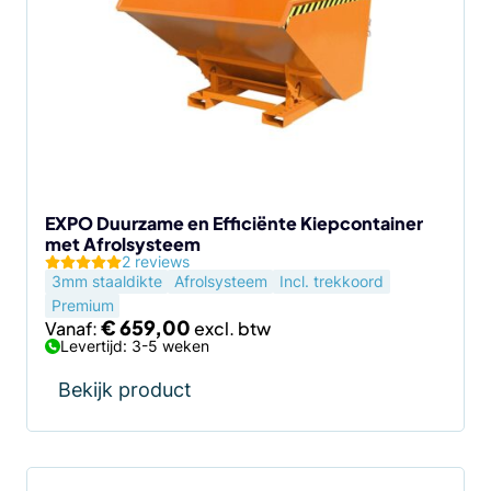
meerdere
variaties.
Deze
optie
kan
gekozen
worden
op
de
EXPO Duurzame en Efficiënte Kiepcontainer
met Afrolsysteem
productpagina
2 reviews
3mm staaldikte
Afrolsysteem
Incl. trekkoord
Premium
€
659,00
Vanaf:
Levertijd: 3-5 weken
Bekijk product