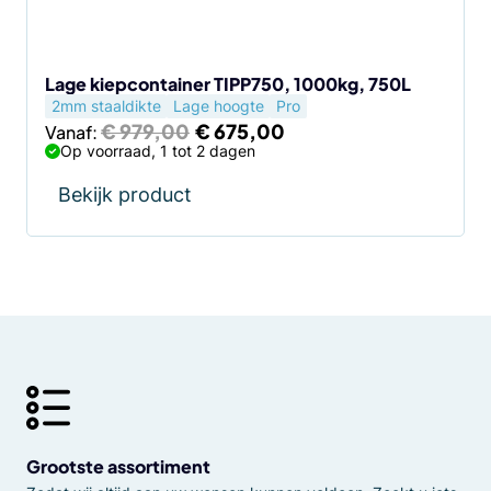
Lage kiepcontainer TIPP750, 1000kg, 750L
2mm staaldikte
Lage hoogte
Pro
Oorspronkelijke
Huidige
€
979,00
€
675,00
Vanaf:
prijs
prijs
Op voorraad, 1 tot 2 dagen
was:
is:
€ 979,00.
€ 675,00.
Bekijk product
Grootste assortiment