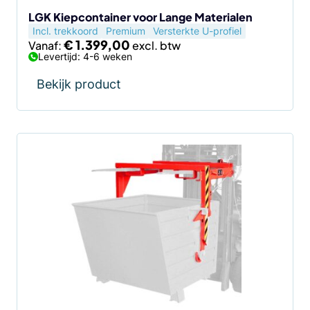
de
LGK Kiepcontainer voor Lange Materialen
Incl. trekkoord
Premium
Versterkte U-profiel
productpagina
€
1.399,00
Vanaf:
Levertijd: 4-6 weken
Bekijk product
Dit
product
heeft
meerdere
variaties.
Deze
optie
kan
gekozen