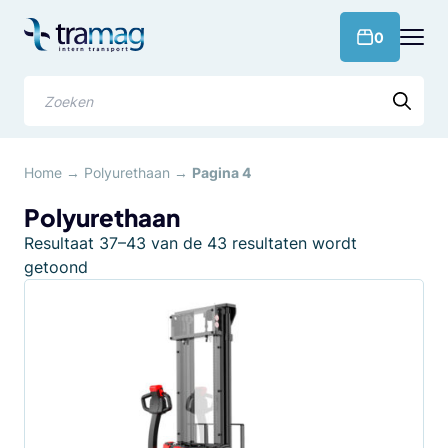
Meteen
naar
products 
0
de
content
Zoeken
Home
→
Polyurethaan
→
Pagina 4
Polyurethaan
Resultaat 37–43 van de 43 resultaten wordt
Gesorteerd
getoond
op
populariteit