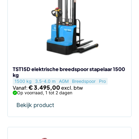
heeft
meerdere
variaties.
Deze
optie
kan
gekozen
worden
op
de
TST15D elektrische breedspoor stapelaar 1500
kg
productpagina
1500 kg
3.5-4.0 m
AGM
Breedspoor
Pro
€
3.495,00
Vanaf:
Op voorraad, 1 tot 2 dagen
Bekijk product