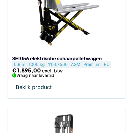
SE1056 elektrische schaarpalletwagen
0.8 m
1000 kg
1150*560
AGM
Premium
PU
€
1.895,00
Vraag naar levertijd
Bekijk product
Dit
product