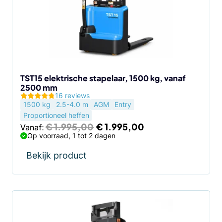
Deze
optie
kan
gekozen
worden
op
de
TST15 elektrische stapelaar, 1500 kg, vanaf
2500 mm
productpagina
16 reviews
1500 kg
2.5-4.0 m
AGM
Entry
Proportioneel heffen
Oorspronkelijke
Huidige
€
1.995,00
€
1.995,00
Vanaf:
prijs
prijs
Op voorraad, 1 tot 2 dagen
was:
is:
€ 1.995,00.
€ 1.995,00.
Bekijk product
Dit