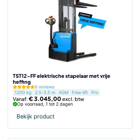
product
heeft
meerdere
variaties.
Deze
optie
kan
gekozen
worden
op
de
TST12-FF elektrische stapelaar met vrije
heffing
productpagina
6 reviews
1200 kg
2.5-3.5 m
AGM
Free-lift
Pro
€
3.045,00
Vanaf:
Op voorraad, 1 tot 2 dagen
Bekijk product