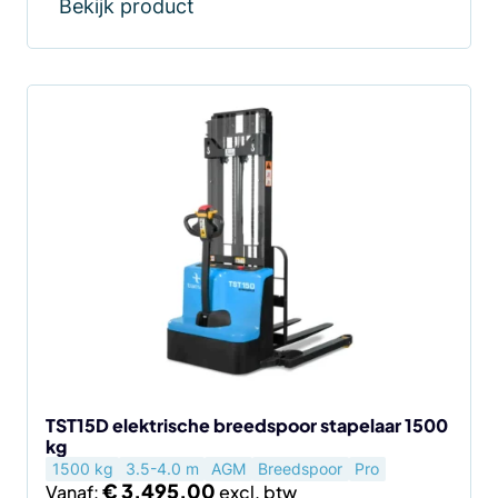
Bekijk product
Dit
product
heeft
meerdere
variaties.
Deze
optie
kan
gekozen
worden
op
de
TST15D elektrische breedspoor stapelaar 1500
kg
productpagina
1500 kg
3.5-4.0 m
AGM
Breedspoor
Pro
€
3.495,00
Vanaf: