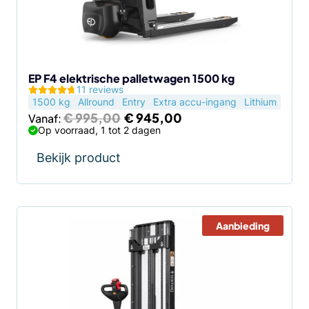
kan
gekozen
worden
op
de
EP F4 elektrische palletwagen 1500 kg
11 reviews
productpagina
1500 kg
Allround
Entry
Extra accu-ingang
Lithium
Oorspronkelijke
Huidige
€
995,00
€
945,00
Vanaf:
prijs
prijs
Op voorraad, 1 tot 2 dagen
was:
is:
€ 995,00.
€ 945,00.
Bekijk product
Aanbieding
Dit
product
heeft
meerdere
variaties.