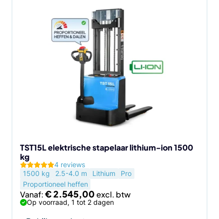
Dit
product
heeft
meerdere
variaties.
Deze
optie
kan
gekozen
worden
op
de
TST15L elektrische stapelaar lithium-ion 1500
kg
productpagina
4 reviews
1500 kg
2.5-4.0 m
Lithium
Pro
Proportioneel heffen
€
2.545,00
Vanaf:
Op voorraad, 1 tot 2 dagen