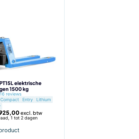
PT15L elektrische
gen 1500 kg
agina
16 reviews
Compact
Entry
Lithium
r
925,00
aad, 1 tot 2 dagen
 product