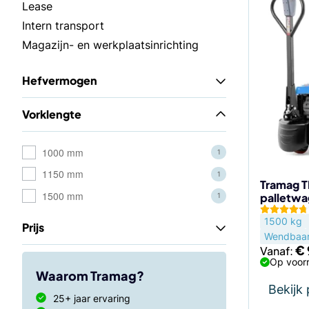
Dit
Lease
product
Intern transport
heeft
Magazijn- en werkplaatsinrichting
meerdere
variaties.
Hefvermogen
Deze
optie
Vorklengte
kan
gekozen
worden
1000 mm
1
op
1150 mm
1
de
Tramag T
1500 mm
palletwa
1
productp
1500 kg
Prijs
Wendbaa
€
Vanaf:
Op voorr
Waarom Tramag?
Bekijk
25+ jaar ervaring