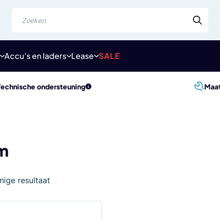
Zoeken
Accu’s en laders
Lease
SALE
Technische ondersteuning
Maa
m
nige resultaat