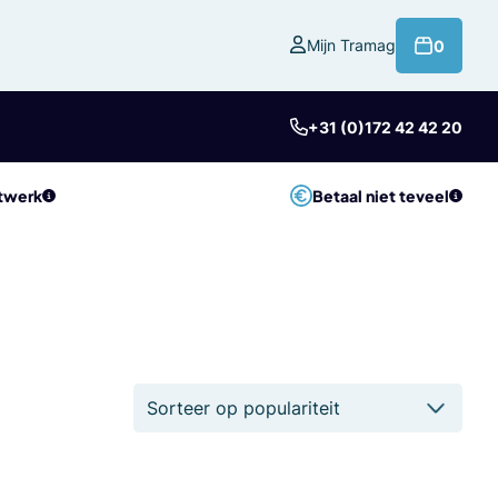
product
Mijn Tramag
0
+31 (0)172 42 42 20
twerk
Betaal niet teveel