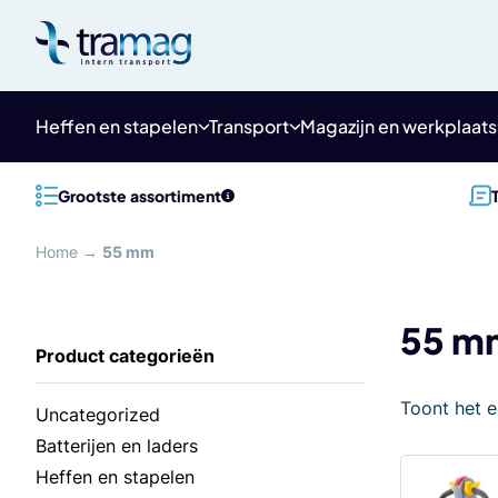
Meteen
naar
de
content
Heffen en stapelen
Transport
Magazijn en werkplaats
Grootste assortiment
Home
→
55 mm
55 m
Toont het e
Uncategorized
Batterijen en laders
Heffen en stapelen