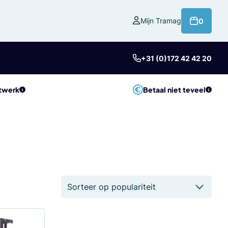
product
Mijn Tramag
0
+31 (0)172 42 42 20
twerk
Betaal niet teveel