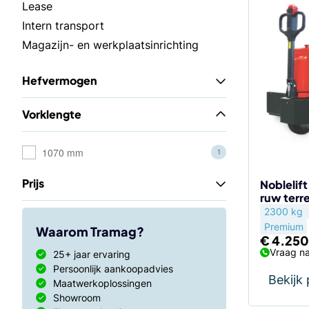
Lease
Intern transport
Magazijn- en werkplaatsinrichting
Hefvermogen
Vorklengte
1070 mm
1
Prijs
Noblelif
ruw terr
2300 kg
Premium
Waarom Tramag?
€
4.250
Vraag na
25+ jaar ervaring
Persoonlijk aankoopadvies
Bekijk
Maatwerkoplossingen
Showroom