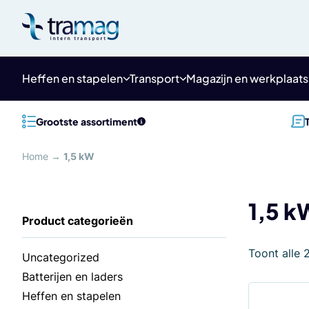
Meteen
naar
de
content
Heffen en stapelen
Transport
Magazijn en werkplaats
Grootste assortiment
Home
→
1,5 kW
1,5 k
Toont alle 
Uncategorized
Batterijen en laders
Heffen en stapelen