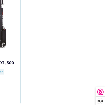
JX1, 500
er
9,3