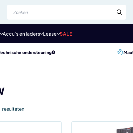
Zoeken
Accu’s en laders
Lease
SALE
Technische ondersteuning
Maa
W
Gesorteerd
2 resultaten
op
populariteit