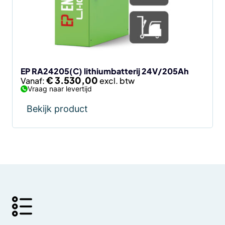
optie
kan
gekozen
worden
op
de
EP RA24205(C) lithiumbatterij 24V/205Ah
€
3.530,00
Vanaf:
productpagina
Vraag naar levertijd
Bekijk product