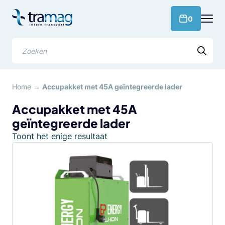
Meteen
naar
products 
0
de
content
Zoeken
Home
→
Accupakket met 45A geïntegreerde lader
Accupakket met 45A
geïntegreerde lader
Toont het enige resultaat
Dit
product
heeft
meerdere
variaties.
Deze